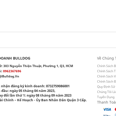
DOANH BULLDOG
Về Chúng 
 sở: 303 Nguyễn Thiện Thuật, Phường 1, Q3, HCM
Chính Sách B
i:
0962367696
Chính Sách T
@bulldog.vn
Chính Sách 
Chính Sách 
 nhận đăng ký kinh doanh: 8732759086001
Quy Định Sử
 đầu: ngày 05 tháng 04 năm 2023,
Chúng Tôi Là
y đổi lần thứ 1: ngày 08 tháng 09 năm 2023
Tuyển Dụng
ài Chính – Kế Hoạch - Ủy Ban Nhân Dân Quận 3 Cấp.
Thanh Toá