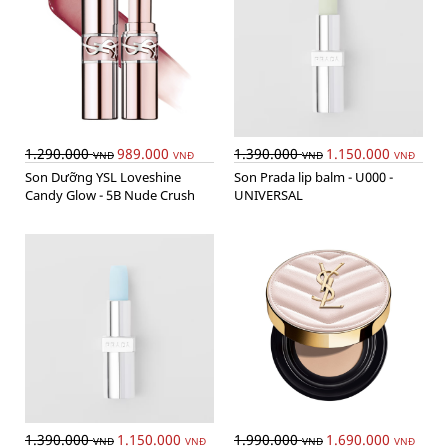
1.290.000
989.000
1.390.000
1.150.000
VNĐ
VNĐ
VNĐ
VNĐ
Son Dưỡng YSL Loveshine
Son Prada lip balm - U000 -
Candy Glow - 5B Nude Crush
UNIVERSAL
1.390.000
1.150.000
1.990.000
1.690.000
VNĐ
VNĐ
VNĐ
VNĐ