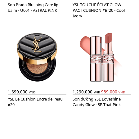
Son Prada Blushing Care lip
YSL TOUCHE ÉCLAT GLOW-
balm - U001 - ASTRAL PINK
PACT CUSHION #Br20 - Cool
Ivory
1.690.000
1.290.000
989.000
VNĐ
VNĐ
VNĐ
YSL Le Cushion Encre de Peau
Son dưỡng YSL Loveshine
#20
Candy Glow - 8B That Pink