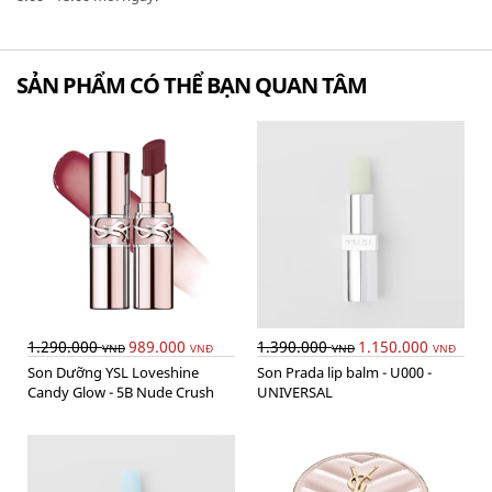
SẢN PHẨM CÓ THỂ BẠN QUAN TÂM
1.290.000
989.000
1.390.000
1.150.000
VNĐ
VNĐ
VNĐ
VNĐ
Son Dưỡng YSL Loveshine
Son Prada lip balm - U000 -
Candy Glow - 5B Nude Crush
UNIVERSAL