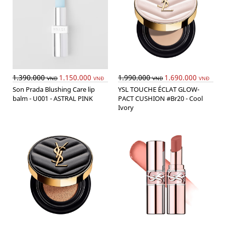
1.390.000
1.150.000
1.990.000
1.690.000
VNĐ
VNĐ
VNĐ
VNĐ
Son Prada Blushing Care lip
YSL TOUCHE ÉCLAT GLOW-
balm - U001 - ASTRAL PINK
PACT CUSHION #Br20 - Cool
Ivory