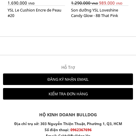
1.690.000
1.290.000
989.000
VNĐ
VNĐ
VNĐ
YSL Le Cushion Encre de Peau
Son dưỡng YSL Loveshine
#20
Candy Glow - 8B That Pink
Hỗ Trợ
ĐĂNG KÝ NHẬN EMAIL
KIỂM TRA ĐƠN HÀNG
HỘ KINH DOANH BULLDOG
Địa chỉ trụ sở: 303 Nguyễn Thiện Thuật, Phường 1, Q3, HCM
Số điện thoại:
0962367696
Email:
Cskh@bulldog.vn