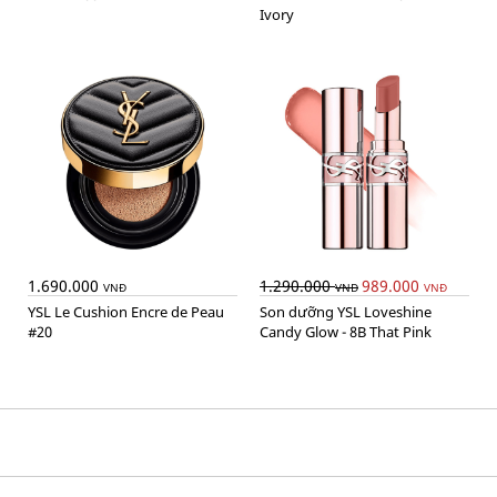
Ivory
1.690.000
1.290.000
989.000
VNĐ
VNĐ
VNĐ
YSL Le Cushion Encre de Peau
Son dưỡng YSL Loveshine
#20
Candy Glow - 8B That Pink