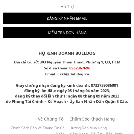
Hỗ Trợ
ĐĂNG KÝ NHẬN EMAIL
KIỂM TRA ĐƠN HÀNG
HỘ KINH DOANH BULLDOG
Địa chỉ trụ sở: 303 Nguyễn Thiện Thuật, Phường 1, Q3, HCM
Số điện thoại:
0962367696
Email:
Cskh@bulldog.vn
Giấy chứng nhận đăng ký kinh doanh: 8732759086001
đăng ký lần đầu: ngày 05 tháng 04 năm 2023,
đăng ký thay đổi lần thứ 1: ngày 08 tháng 09 năm 2023
do Phòng Tài Chính – Kế Hoạch - Ủy Ban Nhân Dân Quận 3 Cấp.
Về Chúng Tôi
Chăm Sóc Khách Hàng
Chính Sách Bảo Vệ Thông Tin Cá
Hướng Dẫn Mua Hàng
Nhân
Kiểm Hàng - Đổi Trả - Bảo Hành