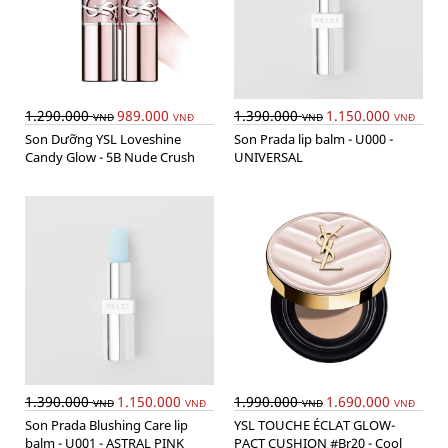
1.290.000
989.000
1.390.000
1.150.000
VNĐ
VNĐ
VNĐ
VNĐ
Son Dưỡng YSL Loveshine
Son Prada lip balm - U000 -
Candy Glow - 5B Nude Crush
UNIVERSAL
1.390.000
1.150.000
1.990.000
1.690.000
VNĐ
VNĐ
VNĐ
VNĐ
Son Prada Blushing Care lip
YSL TOUCHE ÉCLAT GLOW-
balm - U001 - ASTRAL PINK
PACT CUSHION #Br20 - Cool