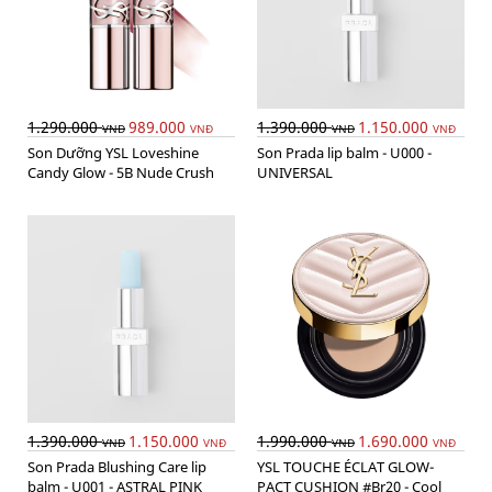
1.290.000
989.000
1.390.000
1.150.000
VNĐ
VNĐ
VNĐ
VNĐ
Son Dưỡng YSL Loveshine
Son Prada lip balm - U000 -
Candy Glow - 5B Nude Crush
UNIVERSAL
1.390.000
1.150.000
1.990.000
1.690.000
VNĐ
VNĐ
VNĐ
VNĐ
Son Prada Blushing Care lip
YSL TOUCHE ÉCLAT GLOW-
balm - U001 - ASTRAL PINK
PACT CUSHION #Br20 - Cool