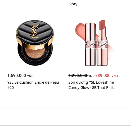
Ivory
1.690.000
1.290.000
989.000
VNĐ
VNĐ
VNĐ
YSL Le Cushion Encre de Peau
Son dưỡng YSL Loveshine
#20
Candy Glow - 8B That Pink