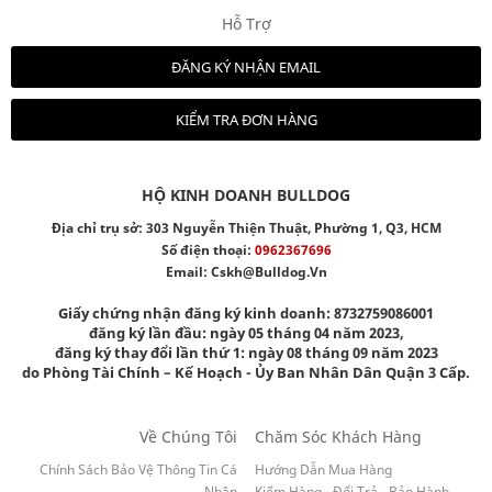
Hỗ Trợ
ĐĂNG KÝ NHẬN EMAIL
KIỂM TRA ĐƠN HÀNG
HỘ KINH DOANH BULLDOG
Địa chỉ trụ sở: 303 Nguyễn Thiện Thuật, Phường 1, Q3, HCM
Số điện thoại:
0962367696
Email:
Cskh@bulldog.vn
Giấy chứng nhận đăng ký kinh doanh: 8732759086001
đăng ký lần đầu: ngày 05 tháng 04 năm 2023,
đăng ký thay đổi lần thứ 1: ngày 08 tháng 09 năm 2023
do Phòng Tài Chính – Kế Hoạch - Ủy Ban Nhân Dân Quận 3 Cấp.
Về Chúng Tôi
Chăm Sóc Khách Hàng
Chính Sách Bảo Vệ Thông Tin Cá
Hướng Dẫn Mua Hàng
Nhân
Kiểm Hàng - Đổi Trả - Bảo Hành