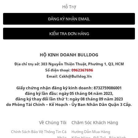
Hỗ Trợ
ĐĂNG KÝ NHẬN EMAIL
KIỂM TRA ĐƠN HÀNG
HỘ KINH DOANH BULLDOG
Địa chỉ trụ sở: 303 Nguyễn Thiện Thuật, Phường 1, Q3, HCM
Số điện thoại:
0962367696
Email:
Cskh@bulldog.vn
Giấy chứng nhận đăng ký kinh doanh: 8732759086001
đăng ký lần đầu: ngày 05 tháng 04 năm 2023,
đăng ký thay đổi lần thứ 1: ngày 08 tháng 09 năm 2023
do Phòng Tài Chính – Kế Hoạch - Ủy Ban Nhân Dân Quận 3 Cấp.
Về Chúng Tôi
Chăm Sóc Khách Hàng
Chính Sách Bảo Vệ Thông Tin Cá
Hướng Dẫn Mua Hàng
Nhân
Kiểm Hàng - Đổi Trả - Bảo Hành