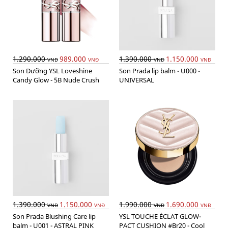
1.290.000
989.000
1.390.000
1.150.000
VNĐ
VNĐ
VNĐ
VNĐ
Son Dưỡng YSL Loveshine
Son Prada lip balm - U000 -
Candy Glow - 5B Nude Crush
UNIVERSAL
1.390.000
1.150.000
1.990.000
1.690.000
VNĐ
VNĐ
VNĐ
VNĐ
Son Prada Blushing Care lip
YSL TOUCHE ÉCLAT GLOW-
balm - U001 - ASTRAL PINK
PACT CUSHION #Br20 - Cool