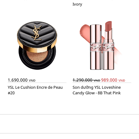
Ivory
1.690.000
1.290.000
989.000
VNĐ
VNĐ
VNĐ
YSL Le Cushion Encre de Peau
Son dưỡng YSL Loveshine
#20
Candy Glow - 8B That Pink