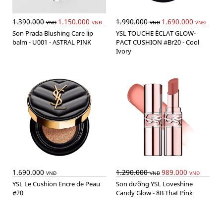
1.390.000
1.150.000
1.990.000
1.690.000
VNĐ
VNĐ
VNĐ
VNĐ
Son Prada Blushing Care lip
YSL TOUCHE ÉCLAT GLOW-
balm - U001 - ASTRAL PINK
PACT CUSHION #Br20 - Cool
Ivory
1.690.000
1.290.000
989.000
VNĐ
VNĐ
VNĐ
YSL Le Cushion Encre de Peau
Son dưỡng YSL Loveshine
#20
Candy Glow - 8B That Pink