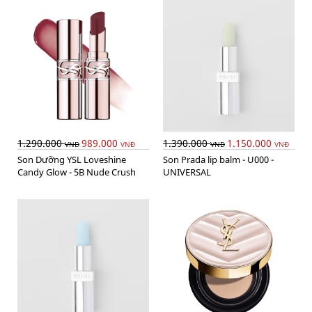
1.290.000
989.000
1.390.000
1.150.000
VNĐ
VNĐ
VNĐ
VNĐ
Son Dưỡng YSL Loveshine
Son Prada lip balm - U000 -
Candy Glow - 5B Nude Crush
UNIVERSAL