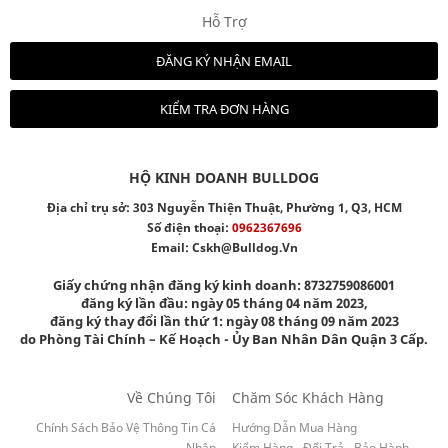
Hỗ Trợ
ĐĂNG KÝ NHẬN EMAIL
KIỂM TRA ĐƠN HÀNG
HỘ KINH DOANH BULLDOG
Địa chỉ trụ sở: 303 Nguyễn Thiện Thuật, Phường 1, Q3, HCM
Số điện thoại:
0962367696
Email:
Cskh@bulldog.vn
Giấy chứng nhận đăng ký kinh doanh: 8732759086001
đăng ký lần đầu: ngày 05 tháng 04 năm 2023,
đăng ký thay đổi lần thứ 1: ngày 08 tháng 09 năm 2023
do Phòng Tài Chính – Kế Hoạch - Ủy Ban Nhân Dân Quận 3 Cấp.
Về Chúng Tôi
Chăm Sóc Khách Hàng
Chính Sách Bảo Vệ Thông Tin Cá
Hướng Dẫn Mua Hàng
Nhân
Kiểm Hàng - Đổi Trả - Bảo Hành