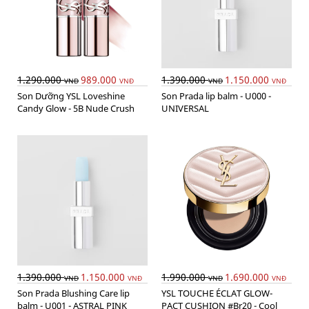
1.290.000
989.000
1.390.000
1.150.000
VNĐ
VNĐ
VNĐ
VNĐ
Son Dưỡng YSL Loveshine
Son Prada lip balm - U000 -
Candy Glow - 5B Nude Crush
UNIVERSAL
1.390.000
1.150.000
1.990.000
1.690.000
VNĐ
VNĐ
VNĐ
VNĐ
Son Prada Blushing Care lip
YSL TOUCHE ÉCLAT GLOW-
balm - U001 - ASTRAL PINK
PACT CUSHION #Br20 - Cool