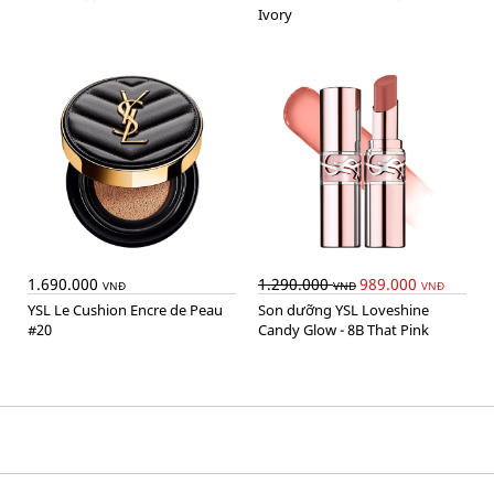
Ivory
1.690.000
1.290.000
989.000
VNĐ
VNĐ
VNĐ
YSL Le Cushion Encre de Peau
Son dưỡng YSL Loveshine
#20
Candy Glow - 8B That Pink