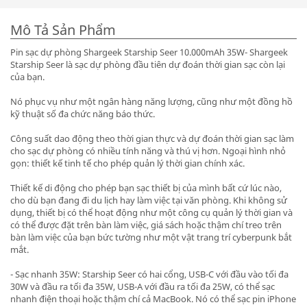
Mô Tả Sản Phẩm
Pin sạc dự phòng Shargeek Starship Seer 10.000mAh 35W- Shargeek
Starship Seer là sạc dự phòng đầu tiên dự đoán thời gian sạc còn lại
của bạn.
Nó phục vụ như một ngân hàng năng lượng, cũng như một đồng hồ
kỹ thuật số đa chức năng báo thức.
Công suất dao động theo thời gian thực và dự đoán thời gian sạc làm
cho sạc dự phòng có nhiều tính năng và thú vị hơn. Ngoại hình nhỏ
gọn: thiết kế tinh tế cho phép quản lý thời gian chính xác.
Thiết kế di động cho phép bạn sạc thiết bị của mình bất cứ lúc nào,
cho dù bạn đang đi du lịch hay làm việc tại văn phòng. Khi không sử
dụng, thiết bị có thể hoạt động như một công cụ quản lý thời gian và
có thể được đặt trên bàn làm việc, giá sách hoặc thậm chí treo trên
bàn làm việc của bạn bức tường như một vật trang trí cyberpunk bắt
mắt.
- Sạc nhanh 35W: Starship Seer có hai cổng, USB-C với đầu vào tối đa
30W và đầu ra tối đa 35W, USB-A với đầu ra tối đa 25W, có thể sạc
nhanh điện thoại hoặc thậm chí cả MacBook. Nó có thể sạc pin iPhone