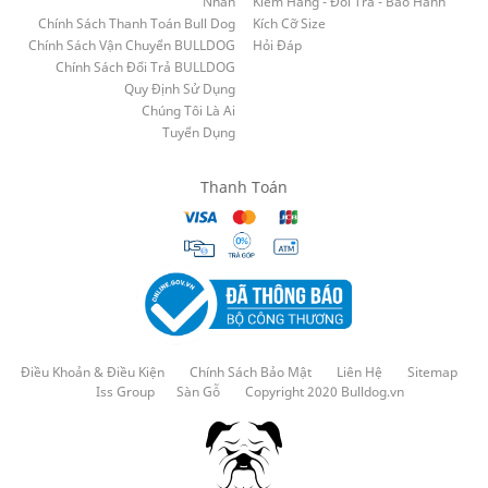
Nhân
Kiểm Hàng - Đổi Trả - Bảo Hành
Chính Sách Thanh Toán Bull Dog
Kích Cỡ Size
Chính Sách Vận Chuyển BULLDOG
Hỏi Đáp
Chính Sách Đổi Trả BULLDOG
Quy Định Sử Dụng
Chúng Tôi Là Ai
Tuyển Dụng
Thanh Toán
Điều Khoản & Điều Kiện
Chính Sách Bảo Mật
Liên Hệ
Sitemap
Iss Group
Sàn Gỗ
Copyright 2020 Bulldog.vn