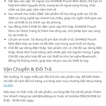
Vật liệu cao cấp: Vỏ ngoài của SHARGE Pouch Mini được chế tạo từ
hợp kim kẽm nguyên khối, mang lại vẻ ngoài sang trọng, chắc
chắn và cảm giác cầm nắm tinh tế.
Sạc nhanh hai chiều 30W: Sản phẩm hỗ trợ công suất sạc tối đa
30W và công nghệ sạc nhanh hai chiều, giúp rút ngắn thời gian sạc
cho cả thiết bị và chính sạc dự phòng.
Sạc đồng thời 3 thiết bị: Bên cạnh cáp tích hợp, SHARGE Pouch
Mini còn được trang bị thêm hai cổng sạc, cho phép bạn sạc cùng
lúc ba thiết bị.
Lõi pin an toàn: Sử dụng lõi pin đạt chuẩn ô tô, SHARGE Pouch
Mini đảm bảo an toàn và độ bền cao trong quá trình sử dụng.
Chế độ sạc dòng điện thấp: Sản phẩm còn có chế độ sạc dòng điện
thấp, được kích hoạt bằng cách nhấn giữ nút nguồn trong 3 giây.
Chế độ này phù hợp để sạc các thiết bị như tai nghe Bluetooth,
đồng hồ thông minh, giúp bảo vệ pin của các thiết bị này.
Vận Chuyển & Đổi Trả
Tận hưởng 15 ngày miễn phí đổi trả cho sản phẩm này. Để biết thêm
chi tiết về cách đổi trả hàng, vui lòng xem mục Hướng Dẫn Mua Hàng
tại đây
.
Nếu bạn có thắc mắc về sản phẩm, vui lòng liên hệ với bộ phận Chăm
Sóc Khách Hàng tại cskh@bulldog.vn, hoặc số Hotline 0962367696 từ
8:00 - 18:00 mỗi ngày.