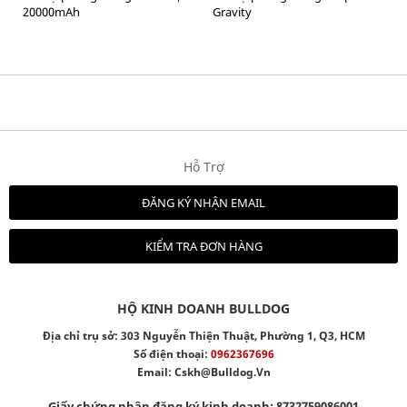
20000mAh
Gravity
Hỗ Trợ
ĐĂNG KÝ NHẬN EMAIL
KIỂM TRA ĐƠN HÀNG
HỘ KINH DOANH BULLDOG
Địa chỉ trụ sở: 303 Nguyễn Thiện Thuật, Phường 1, Q3, HCM
Số điện thoại:
0962367696
Email:
Cskh@bulldog.vn
Giấy chứng nhận đăng ký kinh doanh: 8732759086001