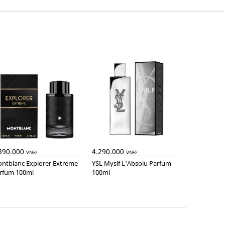
390.000
4.290.000
VNĐ
VNĐ
YSL Myslf L'Absolu Parfum
rfum 100ml
100ml