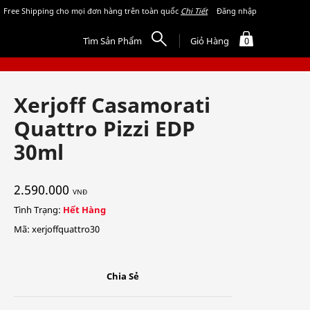
Free Shipping cho mọi đơn hàng trên toàn quốc
Chi Tiết
Đăng nhập
Tìm Sản Phẩm
Giỏ Hàng
0
Xerjoff Casamorati
Quattro Pizzi EDP
30ml
2.590.000
VNĐ
Tình Trạng:
Hết Hàng
Mã: xerjoffquattro30
Chia Sẻ