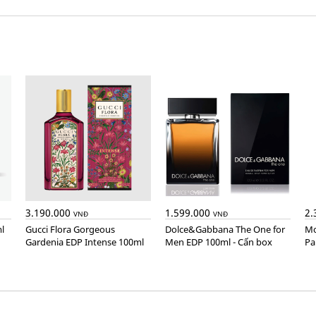
3.190.000
1.599.000
2.
VNĐ
VNĐ
l
Gucci Flora Gorgeous
Dolce&Gabbana The One for
Montblanc Explorer Extreme
Gardenia EDP Intense 100ml
Men EDP 100ml - Cấn box
Pa