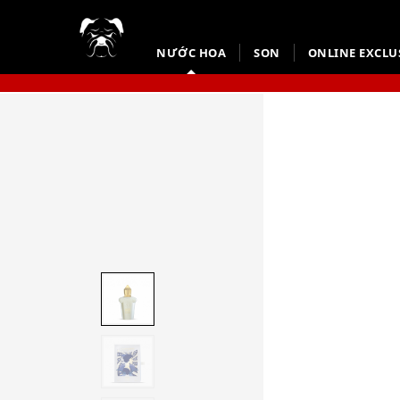
NƯỚC HOA
SON
ONLINE EXCLU