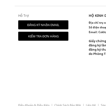
Hỗ Trợ
HỘ KINH 
Địa chỉ trụ
ĐĂNG KÝ NHẬN EMAIL
Số điện thoạ
Email:
Cskh
KIỂM TRA ĐƠN HÀNG
Giấy chứng
đăng ký lần
đăng ký tha
do Phòng T
Điều Khoản & Điều Kiện
Chính Sách Bảo Mật
Liên Hệ
Sit