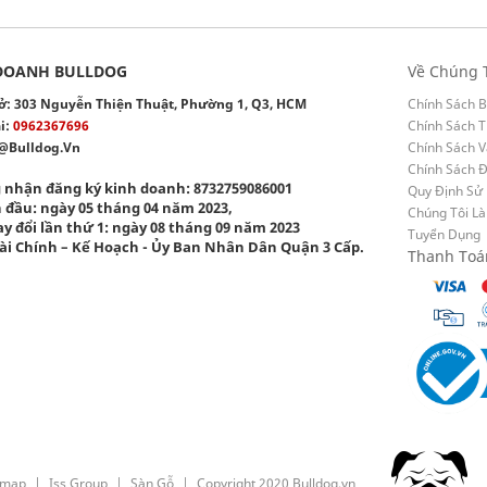
DOANH BULLDOG
Về Chúng 
 sở: 303 Nguyễn Thiện Thuật, Phường 1, Q3, HCM
Chính Sách B
i:
0962367696
Chính Sách T
@bulldog.vn
Chính Sách 
Chính Sách 
 nhận đăng ký kinh doanh: 8732759086001
Quy Định Sử
 đầu: ngày 05 tháng 04 năm 2023,
Chúng Tôi Là
y đổi lần thứ 1: ngày 08 tháng 09 năm 2023
Tuyển Dụng
ài Chính – Kế Hoạch - Ủy Ban Nhân Dân Quận 3 Cấp.
Thanh Toá
emap
Iss Group
Sàn Gỗ
Copyright 2020 Bulldog.vn