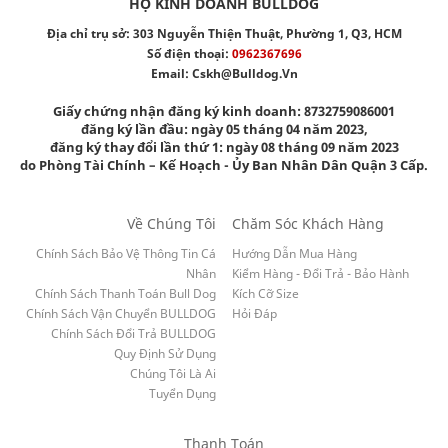
HỘ KINH DOANH BULLDOG
Địa chỉ trụ sở: 303 Nguyễn Thiện Thuật, Phường 1, Q3, HCM
Số điện thoại:
0962367696
Email:
Cskh@bulldog.vn
Giấy chứng nhận đăng ký kinh doanh: 8732759086001
đăng ký lần đầu: ngày 05 tháng 04 năm 2023,
đăng ký thay đổi lần thứ 1: ngày 08 tháng 09 năm 2023
do Phòng Tài Chính – Kế Hoạch - Ủy Ban Nhân Dân Quận 3 Cấp.
Về Chúng Tôi
Chăm Sóc Khách Hàng
Chính Sách Bảo Vệ Thông Tin Cá
Hướng Dẫn Mua Hàng
Nhân
Kiểm Hàng - Đổi Trả - Bảo Hành
Chính Sách Thanh Toán Bull Dog
Kích Cỡ Size
Chính Sách Vận Chuyển BULLDOG
Hỏi Đáp
Chính Sách Đổi Trả BULLDOG
Quy Định Sử Dụng
Chúng Tôi Là Ai
Tuyển Dụng
Thanh Toán