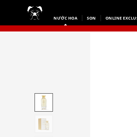
NƯỚC HOA
SON
ONLINE EXCLU