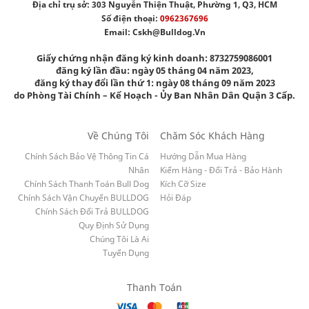
Địa chỉ trụ sở: 303 Nguyễn Thiện Thuật, Phường 1, Q3, HCM
Số điện thoại:
0962367696
Email:
Cskh@bulldog.vn
Giấy chứng nhận đăng ký kinh doanh: 8732759086001
đăng ký lần đầu: ngày 05 tháng 04 năm 2023,
đăng ký thay đổi lần thứ 1: ngày 08 tháng 09 năm 2023
do Phòng Tài Chính – Kế Hoạch - Ủy Ban Nhân Dân Quận 3 Cấp.
Về Chúng Tôi
Chăm Sóc Khách Hàng
Chính Sách Bảo Vệ Thông Tin Cá
Hướng Dẫn Mua Hàng
Nhân
Kiểm Hàng - Đổi Trả - Bảo Hành
Chính Sách Thanh Toán Bull Dog
Kích Cỡ Size
Chính Sách Vận Chuyển BULLDOG
Hỏi Đáp
Chính Sách Đổi Trả BULLDOG
Quy Định Sử Dụng
Chúng Tôi Là Ai
Tuyển Dụng
Thanh Toán