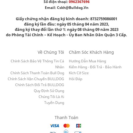
Số điện thoại:
0962367696
Email:
Cskh@bulldog.vn
Giấy chứng nhận đăng ký kinh doanh: 8732759086001
đăng ký lần đầu: ngày 05 tháng 04 năm 2023,
đăng ký thay đổi lần thứ 1: ngày 08 tháng 09 năm 2023
do Phòng Tài Chính – Kế Hoạch - Ủy Ban Nhân Dân Quận 3 Cấp.
Về Chúng Tôi
Chăm Sóc Khách Hàng
Chính Sách Bảo Vệ Thông Tin Cá
Hướng Dẫn Mua Hàng
Nhân
Kiểm Hàng - Đổi Trả - Bảo Hành
Chính Sách Thanh Toán Bull Dog
Kích Cỡ Size
Chính Sách Vận Chuyển BULLDOG
Hỏi Đáp
Chính Sách Đổi Trả BULLDOG
Quy Định Sử Dụng
Chúng Tôi Là Ai
Tuyển Dụng
Thanh Toán