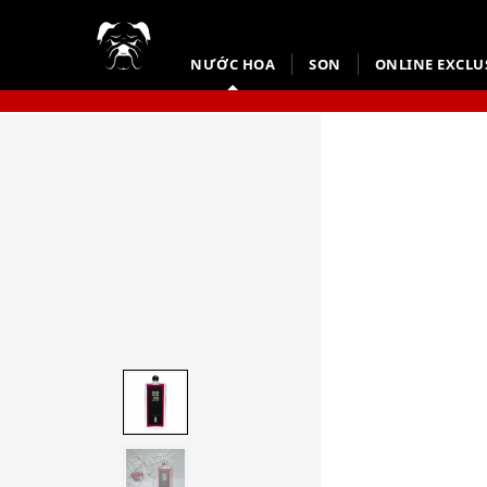
NƯỚC HOA
SON
ONLINE EXCLU