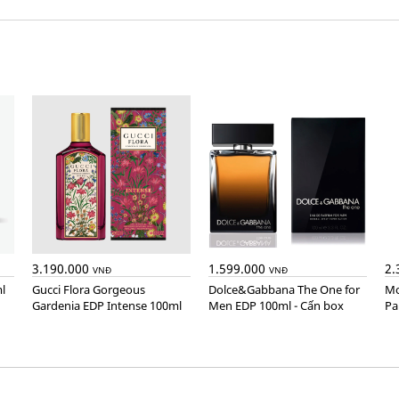
3.190.000
1.599.000
2.
VNĐ
VNĐ
l
Gucci Flora Gorgeous
Dolce&Gabbana The One for
Montblanc Explorer Extreme
Gardenia EDP Intense 100ml
Men EDP 100ml - Cấn box
Pa