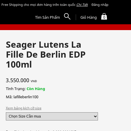
Free Shipping cho mọi đơn hàng trên toàn quốc
Chi Tiết
Đăng nhập
Tìm Sản Phẩm
Giỏ Hàng
0
Seager Lutens La
Fille De Berlin EDP
100ml
3.550.000
VNĐ
Tình Trạng:
Còn Hàng
Mã: lafilleberlin100
Xem bảng kích cỡ size