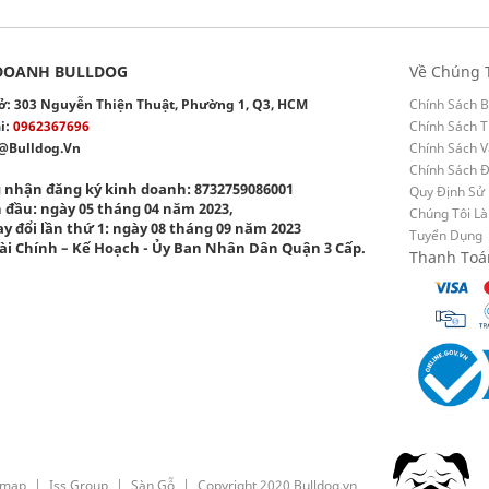
DOANH BULLDOG
Về Chúng 
 sở: 303 Nguyễn Thiện Thuật, Phường 1, Q3, HCM
Chính Sách B
i:
0962367696
Chính Sách T
@bulldog.vn
Chính Sách 
Chính Sách 
 nhận đăng ký kinh doanh: 8732759086001
Quy Định Sử
 đầu: ngày 05 tháng 04 năm 2023,
Chúng Tôi Là
y đổi lần thứ 1: ngày 08 tháng 09 năm 2023
Tuyển Dụng
ài Chính – Kế Hoạch - Ủy Ban Nhân Dân Quận 3 Cấp.
Thanh Toá
emap
Iss Group
Sàn Gỗ
Copyright 2020 Bulldog.vn