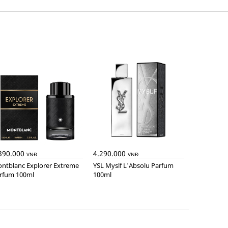
390.000
4.290.000
VNĐ
VNĐ
YSL Myslf L'Absolu Parfum
rfum 100ml
100ml