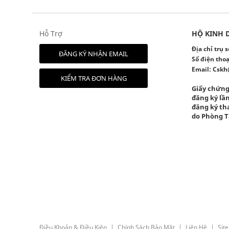
Hỗ Trợ
HỘ KINH 
Địa chỉ trụ
ĐĂNG KÝ NHẬN EMAIL
Số điện thoạ
Email:
Cskh
KIỂM TRA ĐƠN HÀNG
Giấy chứng
đăng ký lần
đăng ký tha
do Phòng T
Điều Khoản & Điều Kiện
Chính Sách Bảo Mật
Liên Hệ
Sit