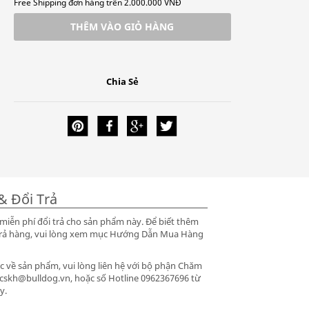
Free Shipping đơn hàng trên 2.000.000 VNĐ
THÊM VÀO GIỎ HÀNG
Chia Sẻ
& Đổi Trả
iễn phí đổi trả cho sản phẩm này. Để biết thêm
ổi trả hàng, vui lòng xem mục Hướng Dẫn Mua Hàng
 về sản phẩm, vui lòng liên hệ với bộ phận Chăm
 cskh@bulldog.vn, hoặc số Hotline 0962367696 từ
y.