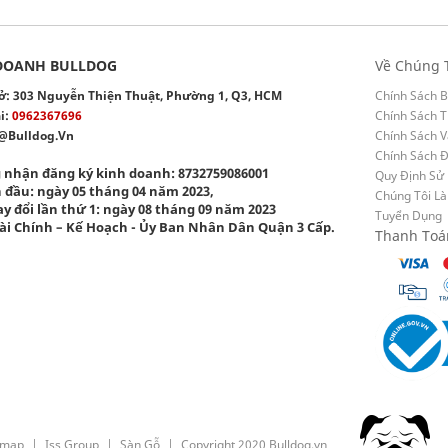
DOANH BULLDOG
Về Chúng 
 sở: 303 Nguyễn Thiện Thuật, Phường 1, Q3, HCM
Chính Sách B
i:
0962367696
Chính Sách T
@bulldog.vn
Chính Sách 
Chính Sách 
 nhận đăng ký kinh doanh: 8732759086001
Quy Định Sử
 đầu: ngày 05 tháng 04 năm 2023,
Chúng Tôi Là
y đổi lần thứ 1: ngày 08 tháng 09 năm 2023
Tuyển Dụng
ài Chính – Kế Hoạch - Ủy Ban Nhân Dân Quận 3 Cấp.
Thanh Toá
emap
Iss Group
Sàn Gỗ
Copyright 2020 Bulldog.vn