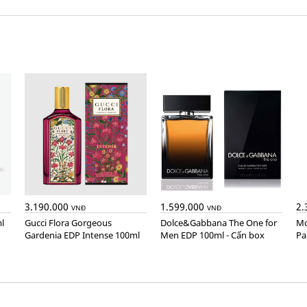
3.190.000
1.599.000
2.
VNĐ
VNĐ
l
Gucci Flora Gorgeous
Dolce&Gabbana The One for
Montblanc Explorer Extreme
Gardenia EDP Intense 100ml
Men EDP 100ml - Cấn box
Pa