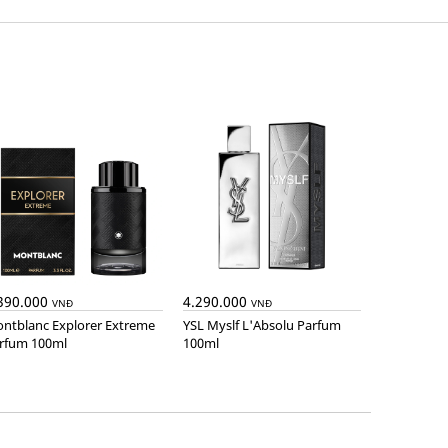
390.000
4.290.000
VNĐ
VNĐ
YSL Myslf L'Absolu Parfum
rfum 100ml
100ml