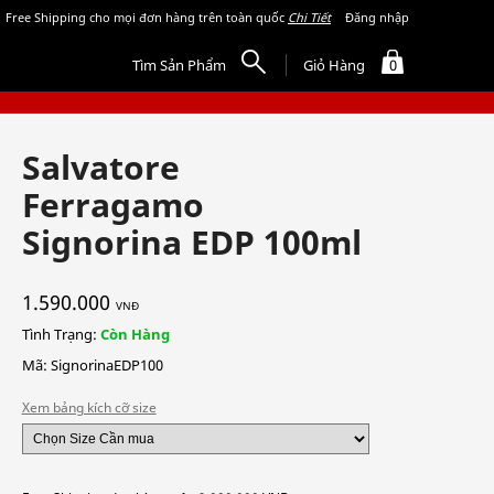
Free Shipping cho mọi đơn hàng trên toàn quốc
Chi Tiết
Đăng nhập
Tìm Sản Phẩm
Giỏ Hàng
0
Salvatore
Ferragamo
Signorina EDP 100ml
1.590.000
VNĐ
Tình Trạng:
Còn Hàng
Mã: SignorinaEDP100
Xem bảng kích cỡ size