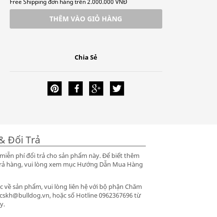
Free Shipping đơn hàng trên 2.000.000 VNĐ
THÊM VÀO GIỎ HÀNG
Chia Sẻ
& Đổi Trả
iễn phí đổi trả cho sản phẩm này. Để biết thêm
ổi trả hàng, vui lòng xem mục Hướng Dẫn Mua Hàng
 về sản phẩm, vui lòng liên hệ với bộ phận Chăm
 cskh@bulldog.vn, hoặc số Hotline 0962367696 từ
y.