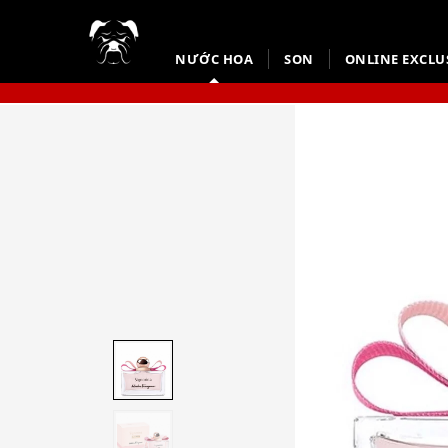
NƯỚC HOA
SON
ONLINE EXCLU