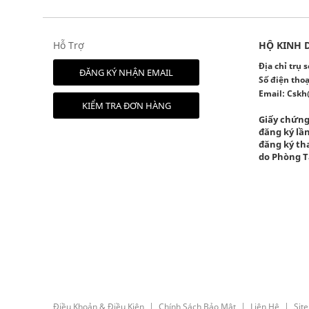
Hỗ Trợ
HỘ KINH 
Địa chỉ trụ
ĐĂNG KÝ NHẬN EMAIL
Số điện thoạ
Email:
Cskh
KIỂM TRA ĐƠN HÀNG
Giấy chứng
đăng ký lần
đăng ký tha
do Phòng T
Điều Khoản & Điều Kiện
Chính Sách Bảo Mật
Liên Hệ
Sit