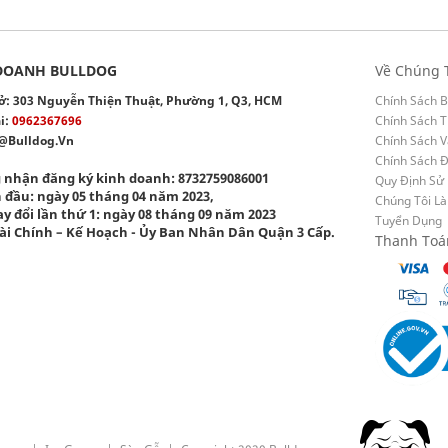
DOANH BULLDOG
Về Chúng 
 sở: 303 Nguyễn Thiện Thuật, Phường 1, Q3, HCM
Chính Sách B
i:
0962367696
Chính Sách T
@bulldog.vn
Chính Sách 
Chính Sách 
 nhận đăng ký kinh doanh: 8732759086001
Quy Định Sử
 đầu: ngày 05 tháng 04 năm 2023,
Chúng Tôi Là
y đổi lần thứ 1: ngày 08 tháng 09 năm 2023
Tuyển Dụng
ài Chính – Kế Hoạch - Ủy Ban Nhân Dân Quận 3 Cấp.
Thanh Toá