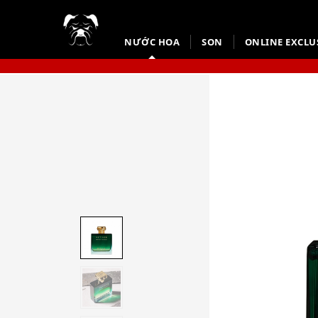
NƯỚC HOA
SON
ONLINE EXCLU