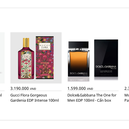
3.190.000
1.599.000
2.
VNĐ
VNĐ
l
Gucci Flora Gorgeous
Dolce&Gabbana The One for
Montblanc Explorer Extreme
Gardenia EDP Intense 100ml
Men EDP 100ml - Cấn box
Pa