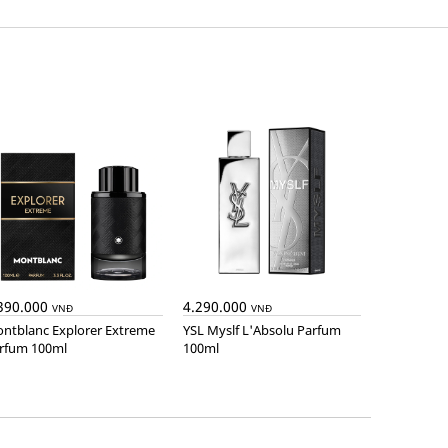
390.000
4.290.000
VNĐ
VNĐ
YSL Myslf L'Absolu Parfum
rfum 100ml
100ml