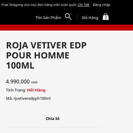
Free Shipping cho mọi đơn hàng trên toàn quốc
Chi Tiết
Đăng nhập
Tìm Sản Phẩm
Giỏ Hàng
0
ROJA VETIVER EDP
POUR HOMME
100ML
4.990.000
VNĐ
Tình Trạng:
Hết Hàng
Mã: rjvetiveredpph100ml
Chia Sẻ