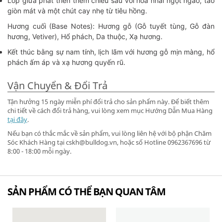
Lớp giữa phát triển thêm chiều sâu với hoa nhài ngọt ngào, táo
giòn mát và một chút cay nhẹ từ tiêu hồng.
Hương cuối (Base Notes): Hương gỗ (Gỗ tuyết tùng, Gỗ đàn
hương, Vetiver), Hổ phách, Da thuộc, Xạ hương.
Kết thúc bằng sự nam tính, lịch lãm với hương gỗ mịn màng, hổ
phách ấm áp và xạ hương quyến rũ.
Vận Chuyển & Đổi Trả
Tận hưởng 15 ngày miễn phí đổi trả cho sản phẩm này. Để biết thêm
chi tiết về cách đổi trả hàng, vui lòng xem mục Hướng Dẫn Mua Hàng
tại đây
.
Nếu bạn có thắc mắc về sản phẩm, vui lòng liên hệ với bộ phận Chăm
Sóc Khách Hàng tại cskh@bulldog.vn, hoặc số Hotline 0962367696 từ
8:00 - 18:00 mỗi ngày.
SẢN PHẨM CÓ THỂ BẠN QUAN TÂM