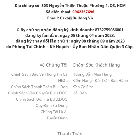
Địa chỉ trụ sở: 303 Nguyễn Thiện Thuật, Phường 1, Q3, HCM
Số điện thoại:
0962367696
Email:
Cskh@bulldog.vn
Giấy chứng nhận đăng ký kinh doanh: 8732759086001
đăng ký lần đầu: ngày 05 tháng 04 năm 2023,
đăng ký thay đổi lần thứ 1: ngày 08 tháng 09 năm 2023
do Phòng Tài Chính – Kế Hoạch - Ủy Ban Nhân Dân Quận 3 Cấp.
Về Chúng Tôi
Chăm Sóc Khách Hàng
Chính Sách Bảo Vệ Thông Tin Cá
Hướng Dẫn Mua Hàng
Nhân
Kiểm Hàng - Đổi Trả - Bảo Hành
Chính Sách Thanh Toán Bull Dog
Kích Cỡ Size
Chính Sách Vận Chuyển BULLDOG
Hỏi Đáp
Chính Sách Đổi Trả BULLDOG
Quy Định Sử Dụng
Chúng Tôi Là Ai
Tuyển Dụng
Thanh Toán