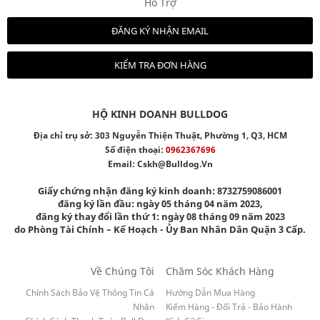
Hỗ Trợ
ĐĂNG KÝ NHẬN EMAIL
KIỂM TRA ĐƠN HÀNG
HỘ KINH DOANH BULLDOG
Địa chỉ trụ sở: 303 Nguyễn Thiện Thuật, Phường 1, Q3, HCM
Số điện thoại:
0962367696
Email:
Cskh@bulldog.vn
Giấy chứng nhận đăng ký kinh doanh: 8732759086001
đăng ký lần đầu: ngày 05 tháng 04 năm 2023,
đăng ký thay đổi lần thứ 1: ngày 08 tháng 09 năm 2023
do Phòng Tài Chính – Kế Hoạch - Ủy Ban Nhân Dân Quận 3 Cấp.
Về Chúng Tôi
Chăm Sóc Khách Hàng
Chính Sách Bảo Vệ Thông Tin Cá
Hướng Dẫn Mua Hàng
Nhân
Kiểm Hàng - Đổi Trả - Bảo Hành