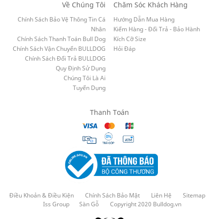
Về Chúng Tôi
Chăm Sóc Khách Hàng
Chính Sách Bảo Vệ Thông Tin Cá
Hướng Dẫn Mua Hàng
Nhân
Kiểm Hàng - Đổi Trả - Bảo Hành
Chính Sách Thanh Toán Bull Dog
Kích Cỡ Size
Chính Sách Vận Chuyển BULLDOG
Hỏi Đáp
Chính Sách Đổi Trả BULLDOG
Quy Định Sử Dụng
Chúng Tôi Là Ai
Tuyển Dụng
Thanh Toán
Điều Khoản & Điều Kiện
Chính Sách Bảo Mật
Liên Hệ
Sitemap
Iss Group
Sàn Gỗ
Copyright 2020 Bulldog.vn