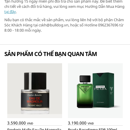
Tận hưởng 15 ngày miễn phí đổi trả cho sản phẩm này. Để biết thêm
chi tiết về cách đổi trả hàng, vui lòng xem mục Hướng Dẫn Mua Hàng
tại đây
.
Nếu bạn có thắc mắc về sản phẩm, vui lòng liên hệ với bộ phận Chăm
Sóc Khách Hàng tại cskh@bulldog.vn, hoặc số Hotline 0962367696 từ
8:00 - 18:00 mỗi ngày.
SẢN PHẨM CÓ THỂ BẠN QUAN TÂM
3.590.000
3.190.000
VNĐ
VNĐ
Frederic Malle Eau De Magnolia
Prada Paradigme EDP 100ml