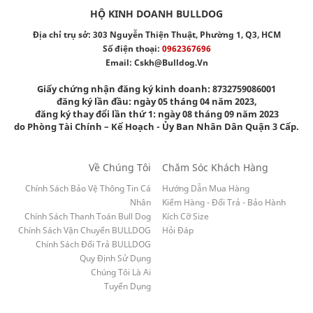
HỘ KINH DOANH BULLDOG
Địa chỉ trụ sở: 303 Nguyễn Thiện Thuật, Phường 1, Q3, HCM
Số điện thoại:
0962367696
Email:
Cskh@bulldog.vn
Giấy chứng nhận đăng ký kinh doanh: 8732759086001
đăng ký lần đầu: ngày 05 tháng 04 năm 2023,
đăng ký thay đổi lần thứ 1: ngày 08 tháng 09 năm 2023
do Phòng Tài Chính – Kế Hoạch - Ủy Ban Nhân Dân Quận 3 Cấp.
Về Chúng Tôi
Chăm Sóc Khách Hàng
Chính Sách Bảo Vệ Thông Tin Cá
Hướng Dẫn Mua Hàng
Nhân
Kiểm Hàng - Đổi Trả - Bảo Hành
Chính Sách Thanh Toán Bull Dog
Kích Cỡ Size
Chính Sách Vận Chuyển BULLDOG
Hỏi Đáp
Chính Sách Đổi Trả BULLDOG
Quy Định Sử Dụng
Chúng Tôi Là Ai
Tuyển Dụng