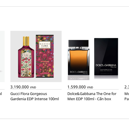
3.190.000
1.599.000
2.
VNĐ
VNĐ
l
Gucci Flora Gorgeous
Dolce&Gabbana The One for
Montblanc Explorer Extreme
Gardenia EDP Intense 100ml
Men EDP 100ml - Cấn box
Pa