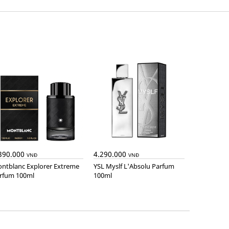
390.000
4.290.000
VNĐ
VNĐ
YSL Myslf L'Absolu Parfum
rfum 100ml
100ml