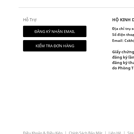
Hỗ Trợ
HỘ KINH 
Địa chỉ trụ
ĐĂNG KÝ NHẬN EMAIL
Số điện thoạ
Email:
Cskh
KIỂM TRA ĐƠN HÀNG
Giấy chứng
đăng ký lần
đăng ký tha
do Phòng T
Điều Khoản & Điều Kiện
Chính Sách Bảo Mật
Liên Hệ
Sit