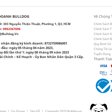
DOANH BULLDOG
Về Chúng 
 sở: 303 Nguyễn Thiện Thuật, Phường 1, Q3, HCM
Chính Sách B
i:
0962367696
Chính Sách T
@bulldog.vn
Chính Sách 
Chính Sách 
 nhận đăng ký kinh doanh: 8732759086001
Quy Định Sử
 đầu: ngày 05 tháng 04 năm 2023,
Chúng Tôi Là
y đổi lần thứ 1: ngày 08 tháng 09 năm 2023
Tuyển Dụng
ài Chính – Kế Hoạch - Ủy Ban Nhân Dân Quận 3 Cấp.
Thanh Toá
emap
Iss Group
Sàn Gỗ
Copyright 2020 Bulldog.vn