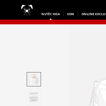
NƯỚC HOA
SON
ONLINE EXCLU