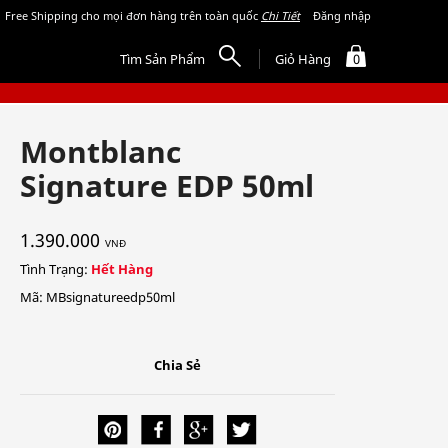
Free Shipping cho mọi đơn hàng trên toàn quốc
Chi Tiết
Đăng nhập
Tìm Sản Phẩm
Giỏ Hàng
0
Montblanc
Signature EDP 50ml
1.390.000
VNĐ
Tình Trạng:
Hết Hàng
Mã: MBsignatureedp50ml
Chia Sẻ