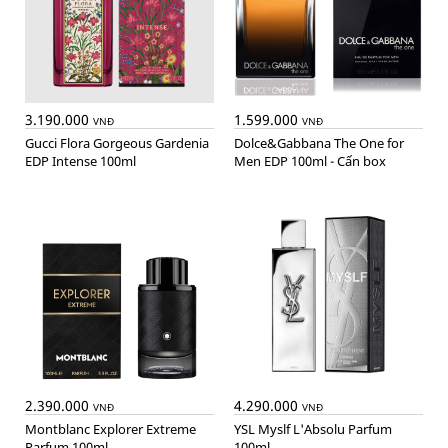
3.190.000
1.599.000
VNĐ
VNĐ
Gucci Flora Gorgeous Gardenia
Dolce&Gabbana The One for
EDP Intense 100ml
Men EDP 100ml - Cấn box
2.390.000
4.290.000
VNĐ
VNĐ
Montblanc Explorer Extreme
YSL Myslf L'Absolu Parfum
Parfum 100ml
100ml