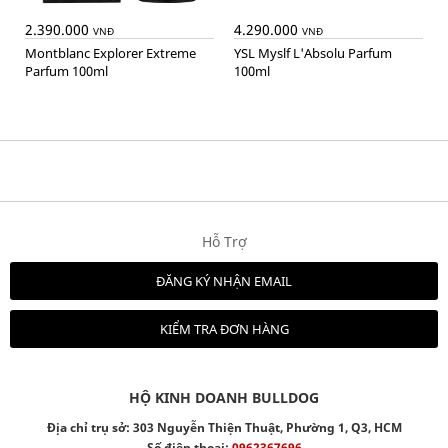
2.390.000
4.290.000
VNĐ
VNĐ
Montblanc Explorer Extreme
YSL Myslf L'Absolu Parfum
Parfum 100ml
100ml
Hỗ Trợ
ĐĂNG KÝ NHẬN EMAIL
KIỂM TRA ĐƠN HÀNG
HỘ KINH DOANH BULLDOG
Địa chỉ trụ sở: 303 Nguyễn Thiện Thuật, Phường 1, Q3, HCM
Số điện thoại:
0962367696