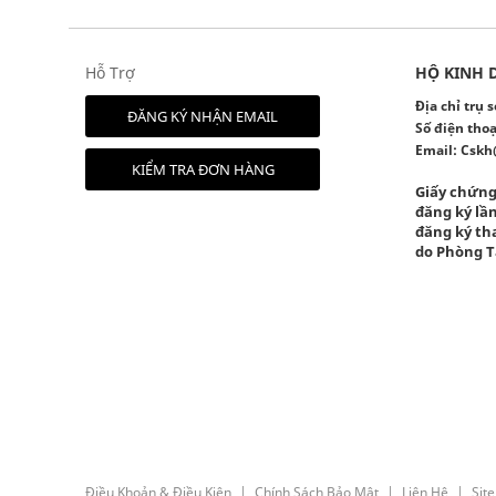
Hỗ Trợ
HỘ KINH 
Địa chỉ trụ
ĐĂNG KÝ NHẬN EMAIL
Số điện thoạ
Email:
Cskh
KIỂM TRA ĐƠN HÀNG
Giấy chứng
đăng ký lần
đăng ký tha
do Phòng T
Điều Khoản & Điều Kiện
Chính Sách Bảo Mật
Liên Hệ
Sit