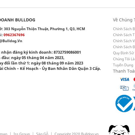
DOANH BULLDOG
Về Chúng 
 sở: 303 Nguyễn Thiện Thuật, Phường 1, Q3, HCM
Chính Sách B
i:
0962367696
Chính Sách T
@bulldog.vn
Chính Sách 
Chính Sách 
 nhận đăng ký kinh doanh: 8732759086001
Quy Định Sử
 đầu: ngày 05 tháng 04 năm 2023,
Chúng Tôi Là
y đổi lần thứ 1: ngày 08 tháng 09 năm 2023
Tuyển Dụng
ài Chính – Kế Hoạch - Ủy Ban Nhân Dân Quận 3 Cấp.
Thanh Toá
emap
Iss Group
Sàn Gỗ
Copyright 2020 Bulldog.vn