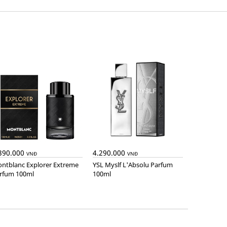
390.000
4.290.000
VNĐ
VNĐ
YSL Myslf L'Absolu Parfum
rfum 100ml
100ml