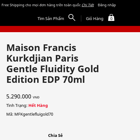
Free Shipping cho mọi đơn hàng trên toàn quốc
Chi Tiết
Đăng nhập
Tìm Sản Phẩm
Giỏ Hàng
0
Maison Francis
Kurkdjian Paris
Gentle Fluidity Gold
Edition EDP 70ml
5.290.000
VNĐ
Tình Trạng:
Hết Hàng
Mã: MFKgentlefluigold70
Chia Sẻ