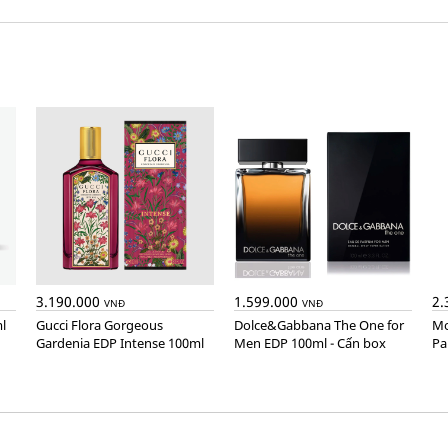
3.190.000
1.599.000
2.
VNĐ
VNĐ
l
Gucci Flora Gorgeous
Dolce&Gabbana The One for
Montblanc Explorer Extreme
Gardenia EDP Intense 100ml
Men EDP 100ml - Cấn box
Pa