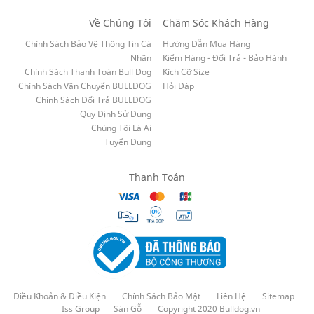
Về Chúng Tôi
Chăm Sóc Khách Hàng
Chính Sách Bảo Vệ Thông Tin Cá
Hướng Dẫn Mua Hàng
Nhân
Kiểm Hàng - Đổi Trả - Bảo Hành
Chính Sách Thanh Toán Bull Dog
Kích Cỡ Size
Chính Sách Vận Chuyển BULLDOG
Hỏi Đáp
Chính Sách Đổi Trả BULLDOG
Quy Định Sử Dụng
Chúng Tôi Là Ai
Tuyển Dụng
Thanh Toán
Điều Khoản & Điều Kiện
Chính Sách Bảo Mật
Liên Hệ
Sitemap
Iss Group
Sàn Gỗ
Copyright 2020 Bulldog.vn