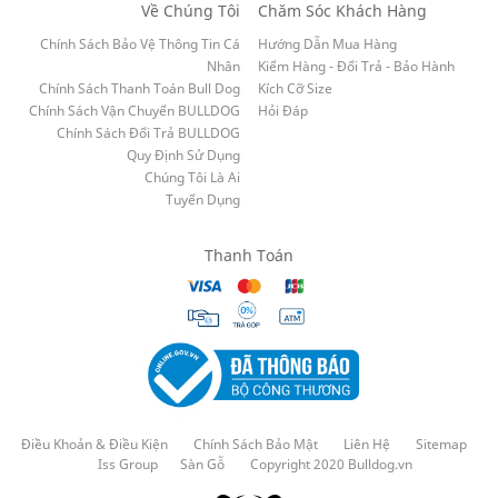
Về Chúng Tôi
Chăm Sóc Khách Hàng
Chính Sách Bảo Vệ Thông Tin Cá
Hướng Dẫn Mua Hàng
Nhân
Kiểm Hàng - Đổi Trả - Bảo Hành
Chính Sách Thanh Toán Bull Dog
Kích Cỡ Size
Chính Sách Vận Chuyển BULLDOG
Hỏi Đáp
Chính Sách Đổi Trả BULLDOG
Quy Định Sử Dụng
Chúng Tôi Là Ai
Tuyển Dụng
Thanh Toán
Điều Khoản & Điều Kiện
Chính Sách Bảo Mật
Liên Hệ
Sitemap
Iss Group
Sàn Gỗ
Copyright 2020 Bulldog.vn