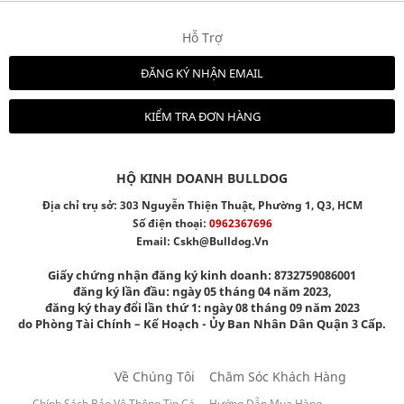
Hỗ Trợ
ĐĂNG KÝ NHẬN EMAIL
KIỂM TRA ĐƠN HÀNG
HỘ KINH DOANH BULLDOG
Địa chỉ trụ sở: 303 Nguyễn Thiện Thuật, Phường 1, Q3, HCM
Số điện thoại:
0962367696
Email:
Cskh@bulldog.vn
Giấy chứng nhận đăng ký kinh doanh: 8732759086001
đăng ký lần đầu: ngày 05 tháng 04 năm 2023,
đăng ký thay đổi lần thứ 1: ngày 08 tháng 09 năm 2023
do Phòng Tài Chính – Kế Hoạch - Ủy Ban Nhân Dân Quận 3 Cấp.
Về Chúng Tôi
Chăm Sóc Khách Hàng
Chính Sách Bảo Vệ Thông Tin Cá
Hướng Dẫn Mua Hàng