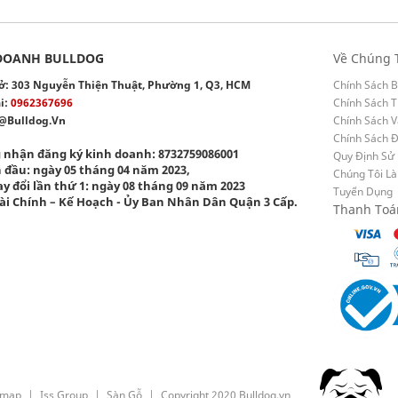
DOANH BULLDOG
Về Chúng 
 sở: 303 Nguyễn Thiện Thuật, Phường 1, Q3, HCM
Chính Sách B
i:
0962367696
Chính Sách T
@bulldog.vn
Chính Sách 
Chính Sách 
 nhận đăng ký kinh doanh: 8732759086001
Quy Định Sử
 đầu: ngày 05 tháng 04 năm 2023,
Chúng Tôi Là
y đổi lần thứ 1: ngày 08 tháng 09 năm 2023
Tuyển Dụng
ài Chính – Kế Hoạch - Ủy Ban Nhân Dân Quận 3 Cấp.
Thanh Toá
emap
Iss Group
Sàn Gỗ
Copyright 2020 Bulldog.vn