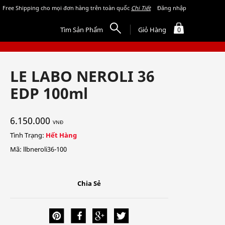
Free Shipping cho mọi đơn hàng trên toàn quốc
Chi Tiết
Đăng nhập
Tìm Sản Phẩm
Giỏ Hàng
0
LE LABO NEROLI 36
EDP 100ml
6.150.000
VNĐ
Tình Trạng:
Hết Hàng
Mã: llbneroli36-100
Chia Sẻ