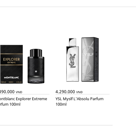
390.000
4.290.000
VNĐ
VNĐ
YSL Myslf L'Absolu Parfum
rfum 100ml
100ml