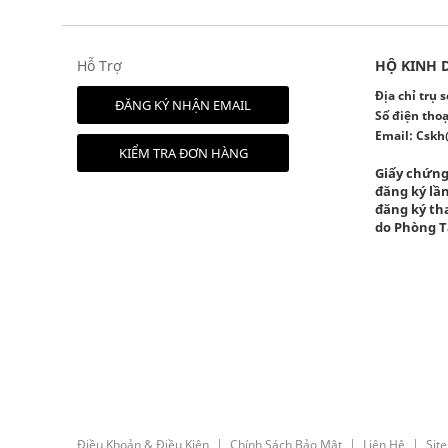
Hỗ Trợ
HỘ KINH 
Địa chỉ trụ
ĐĂNG KÝ NHẬN EMAIL
Số điện thoạ
Email:
Cskh
KIỂM TRA ĐƠN HÀNG
Giấy chứng
đăng ký lần
đăng ký tha
do Phòng T
Điều Khoản & Điều Kiện
Chính Sách Bảo Mật
Liên Hệ
Sit