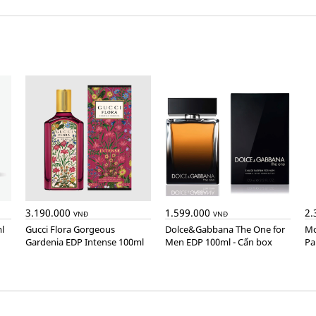
3.190.000
1.599.000
2.
VNĐ
VNĐ
l
Gucci Flora Gorgeous
Dolce&Gabbana The One for
Montblanc Explorer Extreme
Gardenia EDP Intense 100ml
Men EDP 100ml - Cấn box
Pa