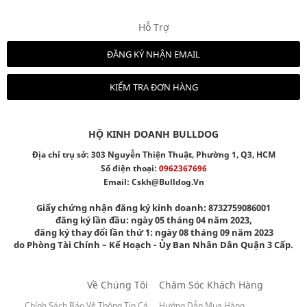
Hỗ Trợ
ĐĂNG KÝ NHẬN EMAIL
KIỂM TRA ĐƠN HÀNG
HỘ KINH DOANH BULLDOG
Địa chỉ trụ sở: 303 Nguyễn Thiện Thuật, Phường 1, Q3, HCM
Số điện thoại:
0962367696
Email:
Cskh@bulldog.vn
Giấy chứng nhận đăng ký kinh doanh: 8732759086001
đăng ký lần đầu: ngày 05 tháng 04 năm 2023,
đăng ký thay đổi lần thứ 1: ngày 08 tháng 09 năm 2023
do Phòng Tài Chính – Kế Hoạch - Ủy Ban Nhân Dân Quận 3 Cấp.
Về Chúng Tôi
Chăm Sóc Khách Hàng
Chính Sách Bảo Vệ Thông Tin Cá
Hướng Dẫn Mua Hàng