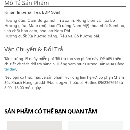
Mô Tả Sản Phẩm
Kilian Imperial Tea EDP 50ml
Hương đầu: Cam Bergamot, Trà xanh, Rong biển và Tảo bẹ
Hương giữa: Mate (một loại đồ uống Nam Mỹ), hoa nhài Sambac,
tinh chất hoa cam, hoa lan Nam Phi
Hương cuối: Xạ hương trắng, Rêu và Cỏ hương bài.
Vận Chuyển & Đổi Trả
Tận hưởng 15 ngày miễn phí đổi trả cho sản phẩm này. Để biết thêm
chi tiết về cách đổi trả hàng, vui lòng xem mục Hướng Dẫn Mua Hàng
tại đây
.
Nếu bạn có thắc mắc về sản phẩm, vui lòng liên hệ với bộ phận Chăm
Sóc Khách Hàng tại cskh@bulldog.vn, hoặc số Hotline 0962367696 từ
8:00 - 18:00 mỗi ngày.
SẢN PHẨM CÓ THỂ BẠN QUAN TÂM