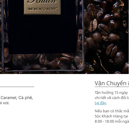
Vận Chuyển 
Tận hưởng 15 ngày m
 Caramel, Cà phê,
chi tiết về cách đ
 voi.
tại đây
.
Nếu bạn có thắc mắc
Sóc Khách Hàng tại
8:00 - 18:00 mỗi ngà