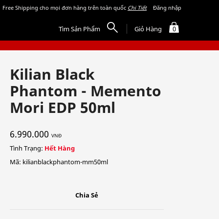
Free Shipping cho mọi đơn hàng trên toàn quốc
Chi Tiết
Đăng nhập
Tìm Sản Phẩm
Giỏ Hàng
0
Kilian Black
Phantom - Memento
Mori EDP 50ml
6.990.000
VNĐ
Tình Trạng:
Hết Hàng
Mã: kilianblackphantom-mm50ml
Chia Sẻ