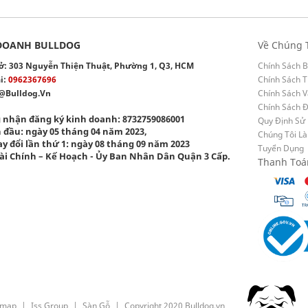
DOANH BULLDOG
Về Chúng 
 sở: 303 Nguyễn Thiện Thuật, Phường 1, Q3, HCM
Chính Sách B
i:
0962367696
Chính Sách T
@bulldog.vn
Chính Sách 
Chính Sách 
 nhận đăng ký kinh doanh: 8732759086001
Quy Định Sử
 đầu: ngày 05 tháng 04 năm 2023,
Chúng Tôi Là
y đổi lần thứ 1: ngày 08 tháng 09 năm 2023
Tuyển Dụng
ài Chính – Kế Hoạch - Ủy Ban Nhân Dân Quận 3 Cấp.
Thanh Toá
emap
Iss Group
Sàn Gỗ
Copyright 2020 Bulldog.vn