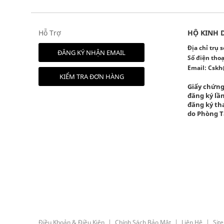
Hỗ Trợ
HỘ KINH 
Địa chỉ trụ
ĐĂNG KÝ NHẬN EMAIL
Số điện thoạ
Email:
Cskh
KIỂM TRA ĐƠN HÀNG
Giấy chứng
đăng ký lần
đăng ký tha
do Phòng T
Điều Khoản & Điều Kiện
Chính Sách Bảo Mật
Liên Hệ
Sit