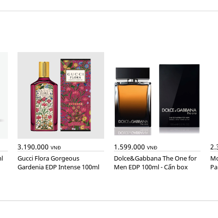
3.190.000
1.599.000
2.
VNĐ
VNĐ
l
Gucci Flora Gorgeous
Dolce&Gabbana The One for
Montblanc Explorer Extreme
Gardenia EDP Intense 100ml
Men EDP 100ml - Cấn box
Pa