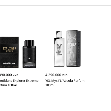
390.000
4.290.000
VNĐ
VNĐ
YSL Myslf L'Absolu Parfum
rfum 100ml
100ml