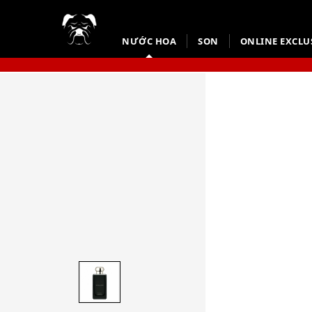
NƯỚC HOA
SON
ONLINE EXCLU