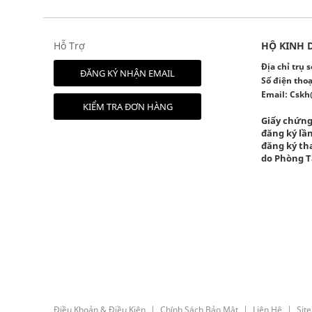
Hỗ Trợ
HỘ KINH 
Địa chỉ trụ
ĐĂNG KÝ NHẬN EMAIL
Số điện thoạ
Email:
Cskh
KIỂM TRA ĐƠN HÀNG
Giấy chứng
đăng ký lần
đăng ký tha
do Phòng T
Điều Khoản & Điều Kiện
Chính Sách Bảo Mật
Liên Hệ
Sit