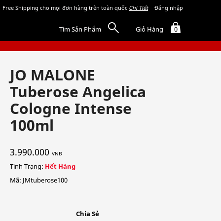
Free Shipping cho mọi đơn hàng trên toàn quốc
Chi Tiết
Đăng nhập
Tìm Sản Phẩm
Giỏ Hàng
0
JO MALONE
Tuberose Angelica
Cologne Intense
100ml
3.990.000
VNĐ
Tình Trạng:
Hết Hàng
Mã: JMtuberose100
Chia Sẻ