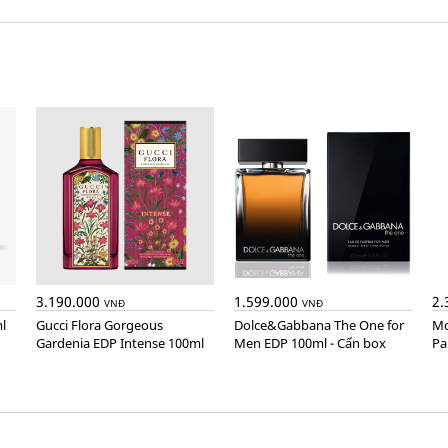
3.190.000
1.599.000
2.
VNĐ
VNĐ
l
Gucci Flora Gorgeous
Dolce&Gabbana The One for
Montblanc Explorer Extreme
Gardenia EDP Intense 100ml
Men EDP 100ml - Cấn box
Pa