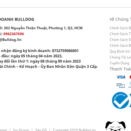
DOANH BULLDOG
Về Chúng 
 sở: 303 Nguyễn Thiện Thuật, Phường 1, Q3, HCM
Chính Sách B
i:
0962367696
Chính Sách T
@bulldog.vn
Chính Sách 
Chính Sách 
 nhận đăng ký kinh doanh: 8732759086001
Quy Định Sử
 đầu: ngày 05 tháng 04 năm 2023,
Chúng Tôi Là
y đổi lần thứ 1: ngày 08 tháng 09 năm 2023
Tuyển Dụng
ài Chính – Kế Hoạch - Ủy Ban Nhân Dân Quận 3 Cấp.
Thanh Toá
emap
Iss Group
Sàn Gỗ
Copyright 2020 Bulldog.vn