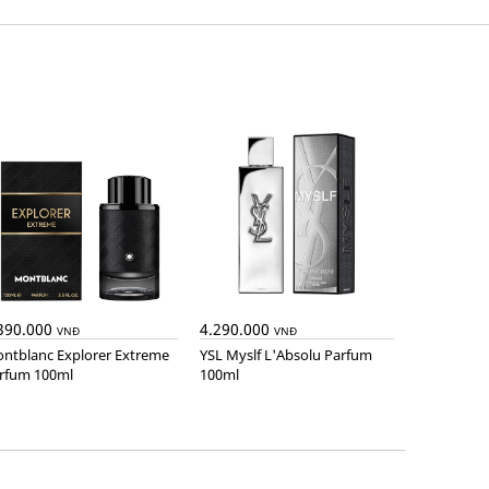
390.000
4.290.000
VNĐ
VNĐ
YSL Myslf L'Absolu Parfum
rfum 100ml
100ml