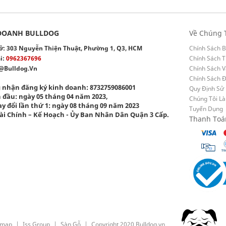
DOANH BULLDOG
Về Chúng 
 sở: 303 Nguyễn Thiện Thuật, Phường 1, Q3, HCM
Chính Sách B
i:
0962367696
Chính Sách T
@bulldog.vn
Chính Sách 
Chính Sách 
 nhận đăng ký kinh doanh: 8732759086001
Quy Định Sử
 đầu: ngày 05 tháng 04 năm 2023,
Chúng Tôi Là
y đổi lần thứ 1: ngày 08 tháng 09 năm 2023
Tuyển Dụng
ài Chính – Kế Hoạch - Ủy Ban Nhân Dân Quận 3 Cấp.
Thanh Toá
emap
Iss Group
Sàn Gỗ
Copyright 2020 Bulldog.vn