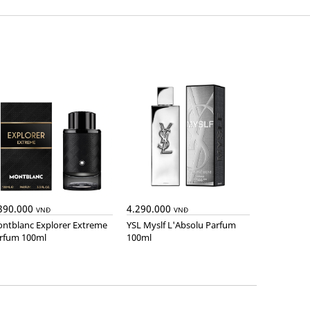
390.000
4.290.000
VNĐ
VNĐ
YSL Myslf L'Absolu Parfum
rfum 100ml
100ml