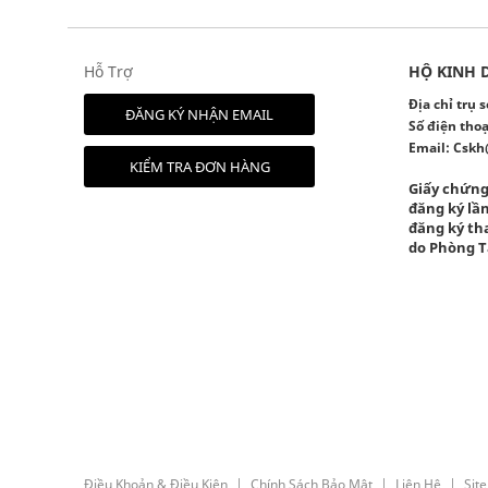
Hỗ Trợ
HỘ KINH 
Địa chỉ trụ
ĐĂNG KÝ NHẬN EMAIL
Số điện thoạ
Email:
Cskh
KIỂM TRA ĐƠN HÀNG
Giấy chứng
đăng ký lần
đăng ký tha
do Phòng T
Điều Khoản & Điều Kiện
Chính Sách Bảo Mật
Liên Hệ
Sit