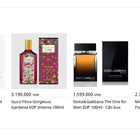
3.190.000
1.599.000
2.
VNĐ
VNĐ
l
Gucci Flora Gorgeous
Dolce&Gabbana The One for
Montblanc Explorer Extreme
Gardenia EDP Intense 100ml
Men EDP 100ml - Cấn box
Pa