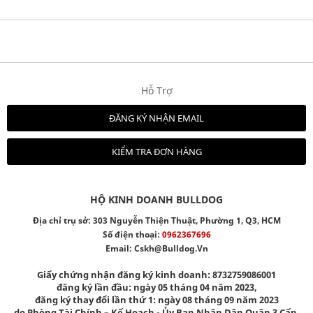
Hỗ Trợ
ĐĂNG KÝ NHẬN EMAIL
KIỂM TRA ĐƠN HÀNG
HỘ KINH DOANH BULLDOG
Địa chỉ trụ sở: 303 Nguyễn Thiện Thuật, Phường 1, Q3, HCM
Số điện thoại:
0962367696
Email:
Cskh@bulldog.vn
Giấy chứng nhận đăng ký kinh doanh: 8732759086001
đăng ký lần đầu: ngày 05 tháng 04 năm 2023,
đăng ký thay đổi lần thứ 1: ngày 08 tháng 09 năm 2023
do Phòng Tài Chính – Kế Hoạch - Ủy Ban Nhân Dân Quận 3 Cấp.