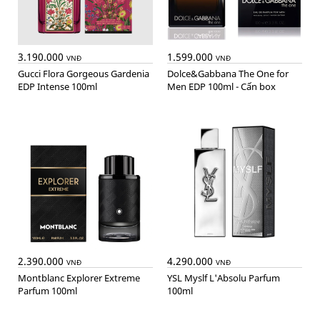
3.190.000
1.599.000
VNĐ
VNĐ
Gucci Flora Gorgeous Gardenia
Dolce&Gabbana The One for
EDP Intense 100ml
Men EDP 100ml - Cấn box
2.390.000
4.290.000
VNĐ
VNĐ
Montblanc Explorer Extreme
YSL Myslf L'Absolu Parfum
Parfum 100ml
100ml