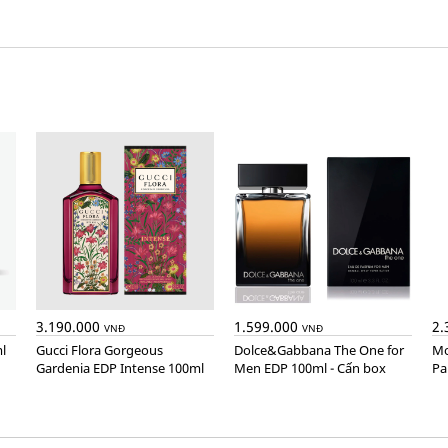
3.190.000
1.599.000
2.
VNĐ
VNĐ
l
Gucci Flora Gorgeous
Dolce&Gabbana The One for
Montblanc Explorer Extreme
Gardenia EDP Intense 100ml
Men EDP 100ml - Cấn box
Pa