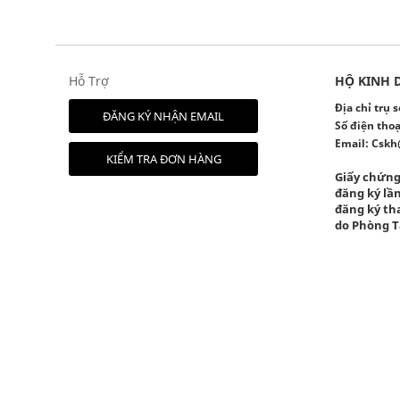
Hỗ Trợ
HỘ KINH 
Địa chỉ trụ
ĐĂNG KÝ NHẬN EMAIL
Số điện thoạ
Email:
Cskh
KIỂM TRA ĐƠN HÀNG
Giấy chứng
đăng ký lần
đăng ký tha
do Phòng T