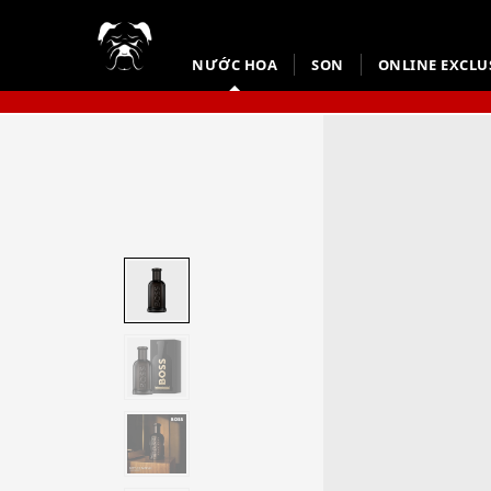
NƯỚC HOA
SON
ONLINE EXCLU