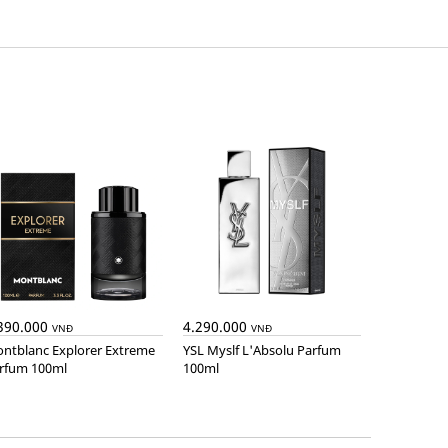
390.000
4.290.000
VNĐ
VNĐ
YSL Myslf L'Absolu Parfum
rfum 100ml
100ml