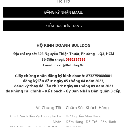
Hỗ Trợ
ĐĂNG KÝ NHẬN EMAIL
KIỂM TRA ĐƠN HÀNG
HỘ KINH DOANH BULLDOG
Địa chỉ trụ sở: 303 Nguyễn Thiện Thuật, Phường 1, Q3, HCM
Số điện thoại:
0962367696
Email:
Cskh@bulldog.vn
Giấy chứng nhận đăng ký kinh doanh: 8732759086001
đăng ký lần đầu: ngày 05 tháng 04 năm 2023,
đăng ký thay đổi lần thứ 1: ngày 08 tháng 09 năm 2023
do Phòng Tài Chính – Kế Hoạch - Ủy Ban Nhân Dân Quận 3 Cấp.
Về Chúng Tôi
Chăm Sóc Khách Hàng
Chính Sách Bảo Vệ Thông Tin Cá
Hướng Dẫn Mua Hàng
Nhân
Kiểm Hàng - Đổi Trả - Bảo Hành