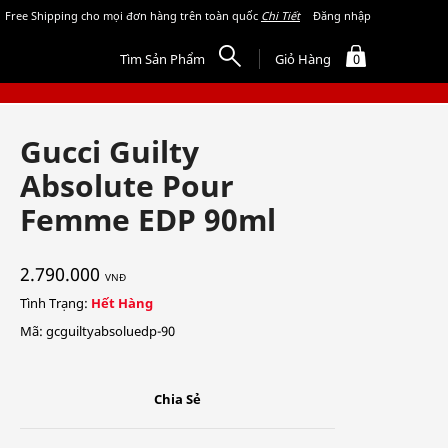
Free Shipping cho mọi đơn hàng trên toàn quốc
Chi Tiết
Đăng nhập
Tìm Sản Phẩm
Giỏ Hàng
0
Gucci Guilty
Absolute Pour
Femme EDP 90ml
2.790.000
VNĐ
Tình Trạng:
Hết Hàng
Mã: gcguiltyabsoluedp-90
Chia Sẻ