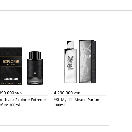
390.000
4.290.000
VNĐ
VNĐ
YSL Myslf L'Absolu Parfum
rfum 100ml
100ml