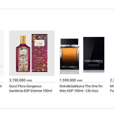
3.190.000
1.599.000
2.
VNĐ
VNĐ
l
Gucci Flora Gorgeous
Dolce&Gabbana The One for
Montblanc Explorer Extreme
Gardenia EDP Intense 100ml
Men EDP 100ml - Cấn box
Pa