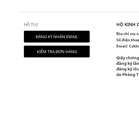
Hỗ Trợ
HỘ KINH 
Địa chỉ trụ
ĐĂNG KÝ NHẬN EMAIL
Số điện thoạ
Email:
Cskh
KIỂM TRA ĐƠN HÀNG
Giấy chứng
đăng ký lần
đăng ký tha
do Phòng T