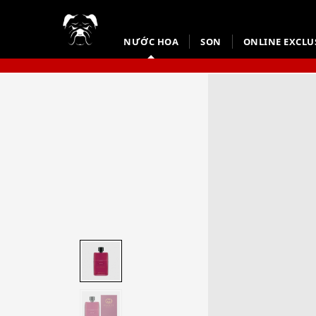
NƯỚC HOA
SON
ONLINE EXCLU