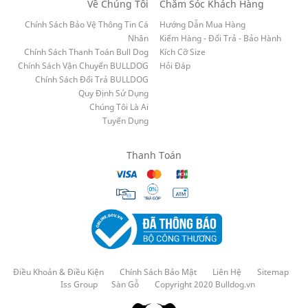
Về Chúng Tôi
Chăm Sóc Khách Hàng
Chính Sách Bảo Vệ Thông Tin Cá
Hướng Dẫn Mua Hàng
Nhân
Kiểm Hàng - Đổi Trả - Bảo Hành
Chính Sách Thanh Toán Bull Dog
Kích Cỡ Size
Chính Sách Vận Chuyển BULLDOG
Hỏi Đáp
Chính Sách Đổi Trả BULLDOG
Quy Định Sử Dụng
Chúng Tôi Là Ai
Tuyển Dụng
Thanh Toán
Điều Khoản & Điều Kiện
Chính Sách Bảo Mật
Liên Hệ
Sitemap
Iss Group
Sàn Gỗ
Copyright 2020 Bulldog.vn