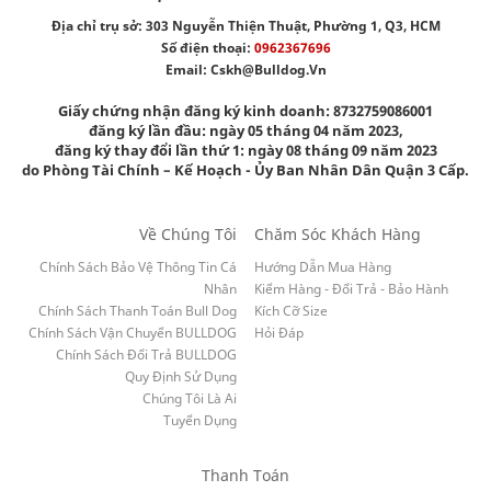
Địa chỉ trụ sở: 303 Nguyễn Thiện Thuật, Phường 1, Q3, HCM
Số điện thoại:
0962367696
Email:
Cskh@bulldog.vn
Giấy chứng nhận đăng ký kinh doanh: 8732759086001
đăng ký lần đầu: ngày 05 tháng 04 năm 2023,
đăng ký thay đổi lần thứ 1: ngày 08 tháng 09 năm 2023
do Phòng Tài Chính – Kế Hoạch - Ủy Ban Nhân Dân Quận 3 Cấp.
Về Chúng Tôi
Chăm Sóc Khách Hàng
Chính Sách Bảo Vệ Thông Tin Cá
Hướng Dẫn Mua Hàng
Nhân
Kiểm Hàng - Đổi Trả - Bảo Hành
Chính Sách Thanh Toán Bull Dog
Kích Cỡ Size
Chính Sách Vận Chuyển BULLDOG
Hỏi Đáp
Chính Sách Đổi Trả BULLDOG
Quy Định Sử Dụng
Chúng Tôi Là Ai
Tuyển Dụng
Thanh Toán