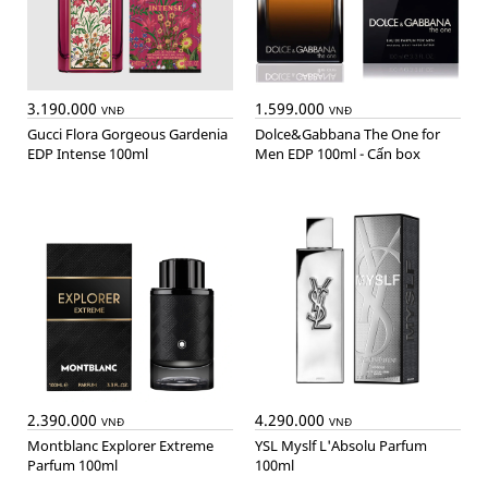
3.190.000
1.599.000
VNĐ
VNĐ
Gucci Flora Gorgeous Gardenia
Dolce&Gabbana The One for
EDP Intense 100ml
Men EDP 100ml - Cấn box
2.390.000
4.290.000
VNĐ
VNĐ
Montblanc Explorer Extreme
YSL Myslf L'Absolu Parfum
Parfum 100ml
100ml