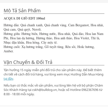
Mô Tả Sản Phẩm
ACQUA DI GIÒ EDT 100ml
Hương đầu: Quả chanh xanh, Quả chanh vàng, Cam Bergamot, Hoa nhài,
Quả cam, Quả quýt, Neroli.
Hương giữa: Hương biển, Hương nước, Hoa nhài, Quả đào, Hoa lan Nam
Phi, Hoa lan dạ hương, Hương thảo, Hoa anh thảo, Hoa Violet, Thì là,
Nhục đậu khấu, Hoa hồng, Cây mộc tê.
Hương cuối: Xạ hương trắng, Gỗ tuyết tùng, Rêu sồi, Hoắc hương,
Amber.
Vận Chuyển & Đổi Trả
Tận hưởng 15 ngày miễn phí đổi trả cho sản phẩm này. Để biết thêm
chi tiết về cách đổi trả hàng, vui lòng xem mục Hướng Dẫn Mua Hàng
tại đây
.
Nếu bạn có thắc mắc về sản phẩm, vui lòng liên hệ với bộ phận Chăm
Sóc Khách Hàng tại cskh@bulldog.vn, hoặc số Hotline 0962367696 từ
8:00 - 18:00 mỗi ngày.