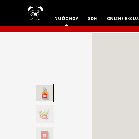
NƯỚC HOA
SON
ONLINE EXCLU