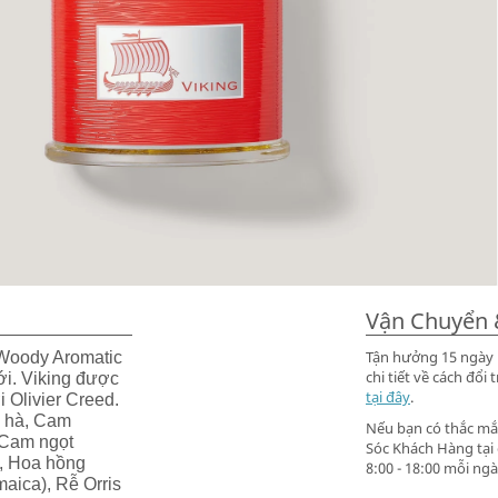
Vận Chuyển 
Tận hưởng 15 ngày m
Woody Aromatic
chi tiết về cách đ
i. Viking được
tại đây
.
 Olivier Creed.
c hà, Cam
Nếu bạn có thắc mắc
 Cam ngọt
Sóc Khách Hàng tại
, Hoa hồng
8:00 - 18:00 mỗi ngà
maica), Rễ Orris