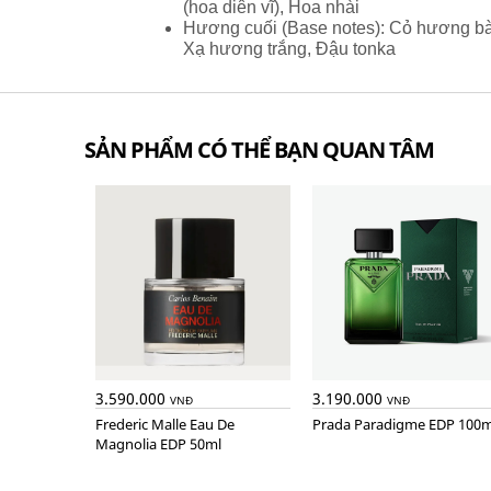
(hoa diên vĩ), Hoa nhài
Hương cuối (Base notes): Cỏ hương bài
Xạ hương trắng, Đậu tonka
SẢN PHẨM CÓ THỂ BẠN QUAN TÂM
3.590.000
3.190.000
VNĐ
VNĐ
Frederic Malle Eau De
Prada Paradigme EDP 100m
Magnolia EDP 50ml