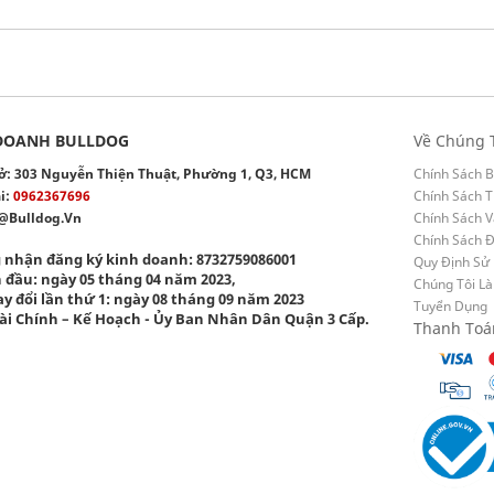
DOANH BULLDOG
Về Chúng 
 sở: 303 Nguyễn Thiện Thuật, Phường 1, Q3, HCM
Chính Sách B
i:
0962367696
Chính Sách T
@bulldog.vn
Chính Sách 
Chính Sách 
 nhận đăng ký kinh doanh: 8732759086001
Quy Định Sử
 đầu: ngày 05 tháng 04 năm 2023,
Chúng Tôi Là
y đổi lần thứ 1: ngày 08 tháng 09 năm 2023
Tuyển Dụng
ài Chính – Kế Hoạch - Ủy Ban Nhân Dân Quận 3 Cấp.
Thanh Toá