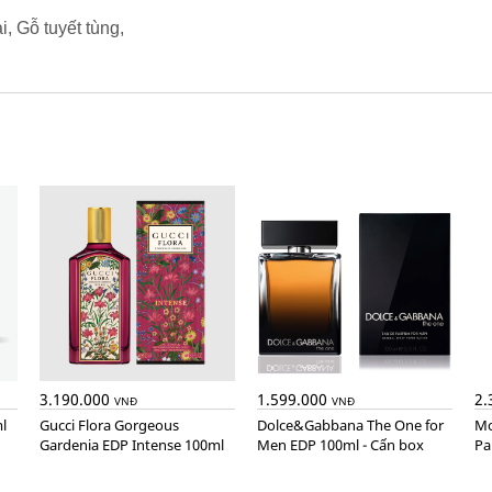
, Gỗ tuyết tùng,
3.190.000
1.599.000
2.
VNĐ
VNĐ
l
Gucci Flora Gorgeous
Dolce&Gabbana The One for
Montblanc Explorer Extreme
Gardenia EDP Intense 100ml
Men EDP 100ml - Cấn box
Pa