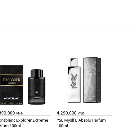
390.000
4.290.000
VNĐ
VNĐ
YSL Myslf L'Absolu Parfum
rfum 100ml
100ml