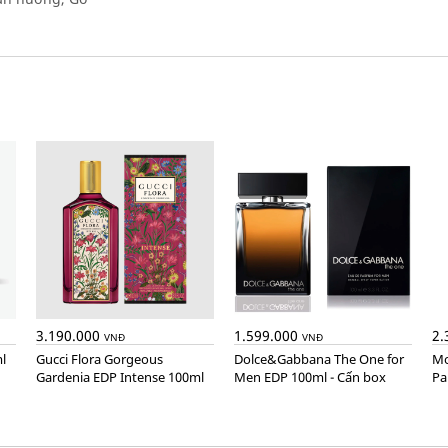
3.190.000
1.599.000
2.
VNĐ
VNĐ
l
Gucci Flora Gorgeous
Dolce&Gabbana The One for
Montblanc Explorer Extreme
Gardenia EDP Intense 100ml
Men EDP 100ml - Cấn box
Pa