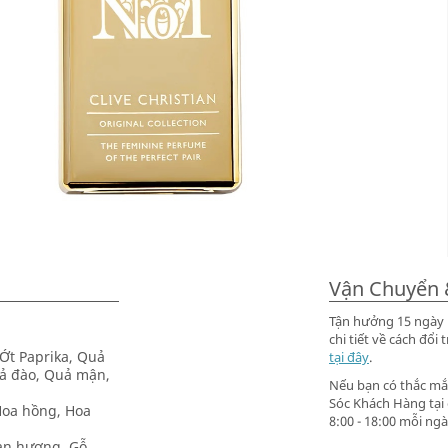
Vận Chuyển 
Tận hưởng 15 ngày m
chi tiết về cách đ
Ớt Paprika, Quả
tại đây
.
ả đào, Quả mận,
Nếu bạn có thắc mắc
Sóc Khách Hàng tại
Hoa hồng, Hoa
8:00 - 18:00 mỗi ngà
àn hương, Gỗ