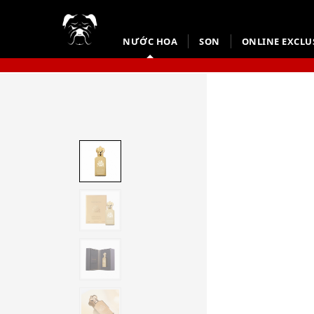
NƯỚC HOA
SON
ONLINE EXCLU