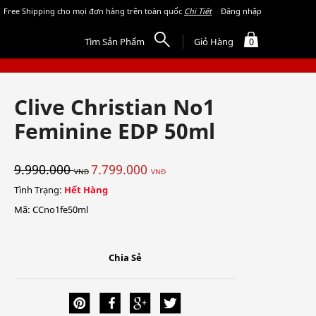
Free Shipping cho mọi đơn hàng trên toàn quốc
Chi Tiết
Đăng nhập
Tìm Sản Phẩm
Giỏ Hàng
0
Clive Christian No1
Feminine EDP 50ml
9.990.000
7.799.000
VNĐ
VNĐ
Tình Trạng:
Hết Hàng
Mã: CCno1fe50ml
Chia Sẻ