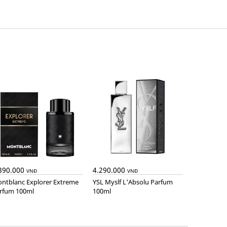
390.000
4.290.000
VNĐ
VNĐ
YSL Myslf L'Absolu Parfum
rfum 100ml
100ml