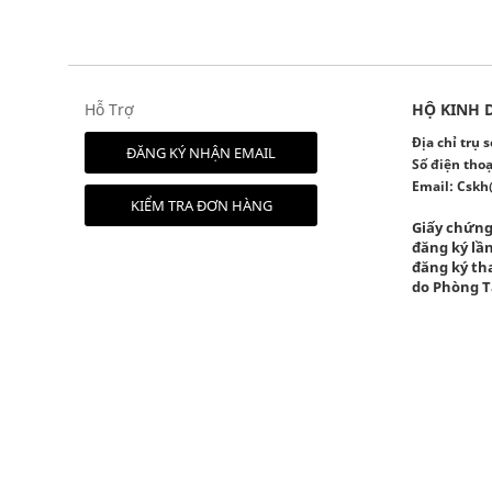
Hỗ Trợ
HỘ KINH 
Địa chỉ trụ
ĐĂNG KÝ NHẬN EMAIL
Số điện thoạ
Email:
Cskh
KIỂM TRA ĐƠN HÀNG
Giấy chứng
đăng ký lần
đăng ký tha
do Phòng T