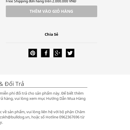
Free Shipping đơn hàng trên 2.000.000 VNĐ
THÊM VÀO GIỎ HÀNG
Chia Sẻ
& Đổi Trả
iễn phí đổi trả cho sản phẩm này. Để biết thêm
ổi trả hàng, vui lòng xem mục Hướng Dẫn Mua Hàng
 về sản phẩm, vui lòng liên hệ với bộ phận Chăm
 cskh@bulldog.vn, hoặc số Hotline 0962367696 từ
y.