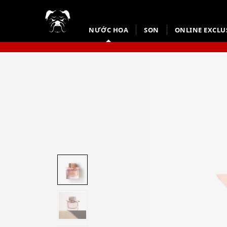
NƯỚC HOA
SON
ONLINE EXCLU