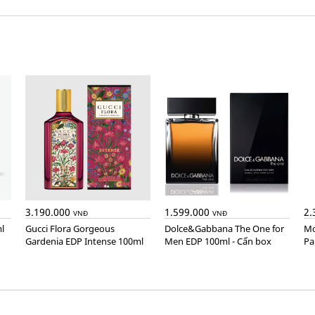
3.190.000
1.599.000
2.
VNĐ
VNĐ
l
Gucci Flora Gorgeous
Dolce&Gabbana The One for
Montblanc Explorer Extreme
Gardenia EDP Intense 100ml
Men EDP 100ml - Cấn box
Pa