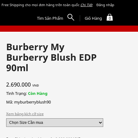
Free Shipping cho mọi đơn hàng trên toàn quốc
Chi Tiết
Đăng nhập
Tìm Sản Phẩm
Giỏ Hàng
0
Burberry My
Burberry Blush EDP
90ml
2.690.000
VNĐ
Tình Trạng:
Còn Hàng
Mã: myburberryblush90
Xem bảng kích cỡ size