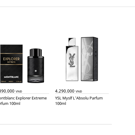
390.000
4.290.000
VNĐ
VNĐ
YSL Myslf L'Absolu Parfum
rfum 100ml
100ml