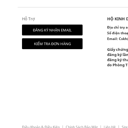
Hỗ Trợ
HỘ KINH 
Địa chỉ trụ
ĐĂNG KÝ NHẬN EMAIL
Số điện thoạ
Email:
Cskh
KIỂM TRA ĐƠN HÀNG
Giấy chứng
đăng ký lần
đăng ký tha
do Phòng T
Điều Khoản & Điều Kiện
Chính Sách Bảo Mật
Liên Hệ
Sit