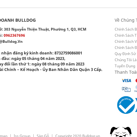
DOANH BULLDOG
Về Chúng 
 sở: 303 Nguyễn Thiện Thuật, Phường 1, Q3, HCM
Chính Sách B
i:
0962367696
Chính Sách T
@bulldog.vn
Chính Sách 
Chính Sách 
 nhận đăng ký kinh doanh: 8732759086001
Quy Định Sử
 đầu: ngày 05 tháng 04 năm 2023,
Chúng Tôi Là
y đổi lần thứ 1: ngày 08 tháng 09 năm 2023
Tuyển Dụng
ài Chính – Kế Hoạch - Ủy Ban Nhân Dân Quận 3 Cấp.
Thanh Toá
emap
Iss Group
Sàn Gỗ
Copyright 2020 Bulldog.vn