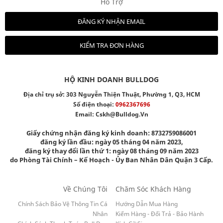
Hỗ Trợ
ĐĂNG KÝ NHẬN EMAIL
KIỂM TRA ĐƠN HÀNG
HỘ KINH DOANH BULLDOG
Địa chỉ trụ sở: 303 Nguyễn Thiện Thuật, Phường 1, Q3, HCM
Số điện thoại:
0962367696
Email:
Cskh@bulldog.vn
Giấy chứng nhận đăng ký kinh doanh: 8732759086001
đăng ký lần đầu: ngày 05 tháng 04 năm 2023,
đăng ký thay đổi lần thứ 1: ngày 08 tháng 09 năm 2023
do Phòng Tài Chính – Kế Hoạch - Ủy Ban Nhân Dân Quận 3 Cấp.
Về Chúng Tôi
Chăm Sóc Khách Hàng
Chính Sách Bảo Vệ Thông Tin Cá
Hướng Dẫn Mua Hàng
Nhân
Kiểm Hàng - Đổi Trả - Bảo Hành